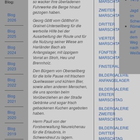
MARSCHTAG
so wacker ihre überladenen
Blog:
-
Fuhrwerke die Berge hinauf
ZWEITER
Jagd
gezogen haben.
Blog
MARSCHTAG
im
2026
Georg Göttl vom Göttlhof in
Schw
DRITTER
Grainet-Unterseilberg für die
Röme
MARSCHTAG
wertvolle Hilfe bei der
Blog
auf
Ausarbeitung der Route und für
2025
dem
VIERTER
die Nutzung seiner Wiese am
Weg
MARSCHTAG
Harländer Bach als
Blog
nach
Anfangslager, mit üppigem
FÜNFTER
2024
Weiß
Vorrat an Stroh, Heu und
MARSCHTAG
Brennholz.
Blog
FINSTERAU
2023
Den Bürgern von Oberseilberg
BILDERGALERIE
für die tolle Pause mit frischem
Blog
ANFANGSLAGER
Quellwasser und kühlem Bier,
2022
sowie allen anderen Menschen,
BILDERGALERIE
die uns spontan beim
ERSTER
Blog
Vorüberziehen an der Straße
MARSCHTAG
2021
Getränke und sogar frisch
gebackenen Kuchen angeboten
BILDERGALERIE
Blog
haben.
ZWEITER
2020
MARSCHTAG
Herrn Pauli von der
Forstverwaltung Neureichenau
BILDERGALERIE
Blog
für die Erlaubnis, in
DRITTER
2019
Schwendreut zu lagern.
MARSCHTAG