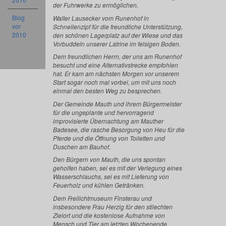
der Fuhrwerke zu ermöglichen.
Blog
Walter Lausecker vom Runenhof in
vor
Schnellenzipf für die freundliche Unterstützung,
2010
den schönen Lagerplatz auf der Wiese und das
Vorbuddeln unserer Latrine im felsigen Boden.
Dem freundlichen Herrn, der uns am Runenhof
besucht und eine Alternativstrecke empfohlen
hat. Er kam am nächsten Morgen vor unserem
Start sogar noch mal vorbei, um mit uns noch
einmal den besten Weg zu besprechen.
Der Gemeinde Mauth und ihrem Bürgermeister
für die ungeplante und hervorragend
improvisierte Übernachtung am Mauther
Badesee, die rasche Besorgung von Heu für die
Pferde und die Öffnung von Toiletten und
Duschen am Bauhof.
Den Bürgern von Mauth, die uns spontan
geholfen haben, sei es mit der Verlegung eines
Wasserschlauchs, sei es mit Lieferung von
Feuerholz und kühlen Getränken.
Dem Freilichtmuseum Finsterau und
insbesondere Frau Herzig für den stilechten
Zielort und die kostenlose Aufnahme von
Mensch und Tier am letzten Wochenende.