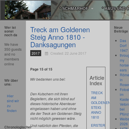
* SCHMARHOF
* HAUS UND 
Treck am Goldenen
Wer ist
Neue
sonst
Beiträge
Steig Anno 1810 -
noch da
Das
Danksagungen
We have
Dorf
350 guests
1947
2017
Created: 22 June 2017
and no
throu
members
my
online
horse
Page 15 of 15
ears
Römer
Article
Wir bedanken uns bei:
in
Wir über
Index
uns:
Rose
Fotos
TRECK
Den Kutschern mit ihren
im
Hier
AM
Begleitern, die sich blind auf
Kastel
sind wir
GOLDENEN
dieses historische Abenteuer
Veton
zu
STEIG
eingelassen haben und ohne
bei
finden
ANNO
die der Treck am Goldenen Steig
Pfünz
1810
nicht möglich gewesen wäre.
Weibs
2026
ERSTER
Und natürlich den Pferden, die
Chronologischer
1476