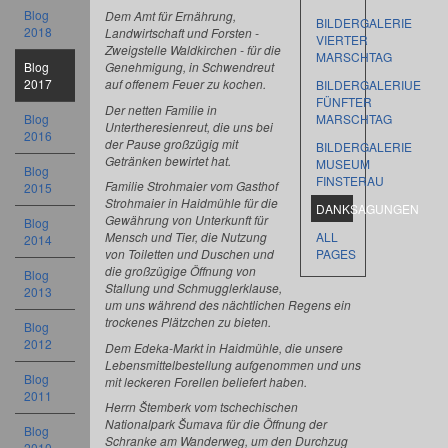
Blog
Dem Amt für Ernährung,
BILDERGALERIE
2018
Landwirtschaft und Forsten -
VIERTER
Zweigstelle Waldkirchen - für die
MARSCHTAG
Blog
Genehmigung, in Schwendreut
2017
auf offenem Feuer zu kochen.
BILDERGALERIUE
FÜNFTER
Der netten Familie in
Blog
MARSCHTAG
Untertheresienreut, die uns bei
2016
der Pause großzügig mit
BILDERGALERIE
Getränken bewirtet hat.
MUSEUM
Blog
FINSTERAU
Familie Strohmaier vom Gasthof
2015
Strohmaier in Haidmühle für die
DANKSAGUNGEN
Gewährung von Unterkunft für
Blog
Mensch und Tier, die Nutzung
ALL
2014
von Toiletten und Duschen und
PAGES
die großzügige Öffnung von
Blog
Stallung und Schmugglerklause,
2013
um uns während des nächtlichen Regens ein
trockenes Plätzchen zu bieten.
Blog
2012
Dem Edeka-Markt in Haidmühle, die unsere
Lebensmittelbestellung aufgenommen und uns
Blog
mit leckeren Forellen beliefert haben.
2011
Herrn
Š
temberk vom tschechischen
Nationalpark
Š
umava für die Öffnung der
Blog
Schranke am Wanderweg, um den Durchzug
2010