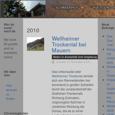
* SCHMARHOF
* HAUS UND 
Wer ist
Neue
sonst
Beiträge
2010
noch da
Das
Wellheimer
We have
Dorf
Trockental bei
65 guests
1947
and no
Mauern
throu
members
my
online
Reiten In Ammerfeld Und Umgebung
horse
Created: 01 November 2010
ears
Römer
in
Wir über
Das Urdonautal oder
uns:
Rose
Wellheimer Trockental
windet
Fotos
sich von Rennertshofen her
im
kommend in großen Schleifen
Hier
Kastel
durch die Juralandschaft der
sind wir
Veton
Südlichen Frankenalb
zu
bei
Richtung Dollnstein.
finden
Pfünz
Ursprünglich floß hier in
Weibs
nördlicher Richtung die
2026
Donau, bis es zu einer
Chronologischer
1476