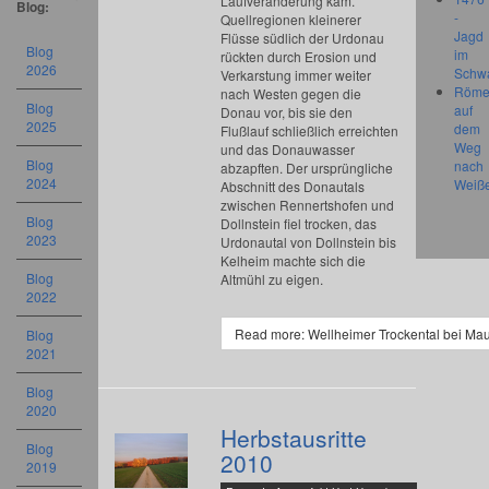
Laufveränderung kam.
Blog:
-
Quellregionen kleinerer
Jagd
Flüsse südlich der Urdonau
Blog
im
rückten durch Erosion und
2026
Schw
Verkarstung immer weiter
Röme
nach Westen gegen die
Blog
auf
Donau vor, bis sie den
2025
dem
Flußlauf schließlich erreichten
Weg
und das Donauwasser
Blog
nach
abzapften. Der ursprüngliche
2024
Weiß
Abschnitt des Donautals
zwischen Rennertshofen und
Blog
Dollnstein fiel trocken, das
2023
Urdonautal von Dollnstein bis
Kelheim machte sich die
Blog
Altmühl zu eigen.
2022
Read more: Wellheimer Trockental bei Ma
Blog
2021
Blog
2020
Herbstausritte
Blog
2010
2019