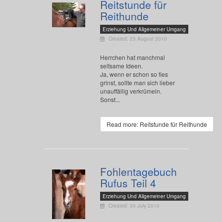
Reitstunde für
Reithunde
Erziehung Und Allgemeiner Umgang
Created: 25 August 2010
Herrchen hat manchmal
seltsame Ideen.
Ja, wenn er schon so fies
grinst, sollte man sich lieber
unauffällig verkrümeln.
Sonst...
Read more: Reitstunde für Reithunde
Fohlentagebuch
Rufus Teil 4
Erziehung Und Allgemeiner Umgang
Created: 30 July 2010