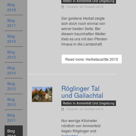
Reiten In Ammerfeld Und Umgebung
Blog
Created: 30 October 2010
2018
Der goldene Herbst zeigte
Blog
sich doch noch einmal von
2017
seiner besten Seite. Bei
diesem traumhaften Wetter
Blog
trieb es uns mit den Pferden
2016
hinaus in die Landschaft.
Blog
2015
Read more: Herbstausritte 2010
Blog
2014
Blog
Röglinger Tal
2013
und Gailachtal
Blog
Reiten In Ammerfeld Und Umgebung
2012
Created: 30 October 2010
Blog
2011
Nur wenige Kilometer
nördlich von Ammerfeld
Blog
liegen Röglinger und
2010
Gailachtal
.