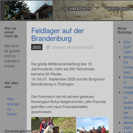
* SCHMARHOF
* HAUS UND 
Feldlager auf der
Wer ist
Neue
sonst
Beiträge
Brandenburg
noch da
Das
We have
Dorf
2025
Created: 08 October 2025
62 guests
1947
and no
throu
members
my
Die große Militärveranstaltung des 15.
online
horse
Jahrhunderts: mehr als 300 Teilnehmer,
ears
beinahe 50 Pferde.
Römer
19. bis 21. September 2025 auf der Burgruine
in
Wir über
Brandenburg in Thüringen.
uns:
Rose
Fotos
Der Fuhrmann hat mit seinem getreuen
im
Hier
Karrengaul Rufus teilgenommen, alte Freunde
Kastel
sind wir
getroffen und neue Freundschaften
Veton
zu
geschlossen.
bei
finden
Pfünz
Weibs
2026
Chronologischer
1476