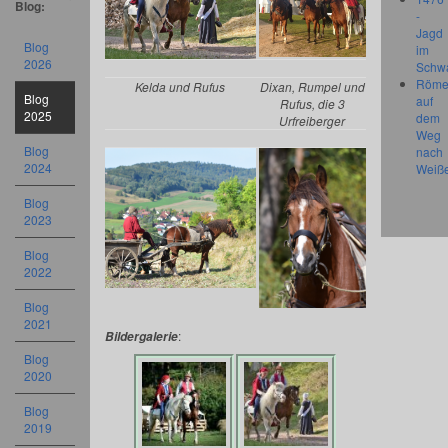
Blog:
-
Jagd
Blog
im
2026
Schw
Röme
Kelda und Rufus
Dixan, Rumpel und
Blog
auf
Rufus, die 3
2025
dem
Urfreiberger
Weg
Blog
nach
2024
Weiß
Blog
2023
Blog
2022
Blog
2021
:
Bildergalerie
Blog
2020
Blog
2019