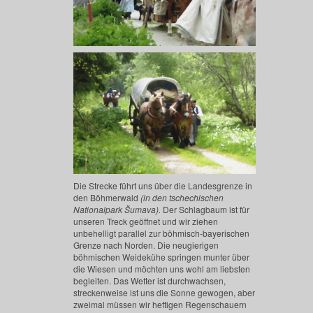
Die Strecke führt uns über die Landesgrenze in
den Böhmerwald
(in den tschechischen
Nationalpark
Š
umava
).
D
er Schlagbaum ist für
unseren Treck geöffnet
und
wir ziehen
unbehelligt
parallel zur böhmisch-bayerischen
Grenze nach Norden.
Die neugierigen
böhmischen Weidekühe springen munter über
die Wiesen und möchten uns wohl am liebsten
begleiten.
Das Wetter ist durchwachsen,
streckenweise ist uns die Sonne gewogen, aber
zweimal müssen wir heftigen Regenschauern