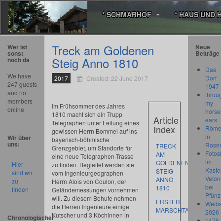
* SCHMARHOF
* HAUS UND 
Treck am Goldenen
Wer ist
Neue
sonst
Beiträge
Steig Anno 1810
noch da
Das
We have
Dorf
2017
Created: 22 June 2017
247 guests
1947
and no
throu
members
my
Im Frühsommer des Jahres
online
horse
1810 macht sich ein Trupp
Article
ears
Telegraphen unter Leitung eines
Index
Römer
gewissen Herrn Bommel auf ins
in
Wir über
bayerisch-böhmische
uns:
Rose
TRECK
Grenzgebiet, um Standorte für
Fotos
AM
eine neue Telegraphen-Trasse
im
GOLDENEN
Hier
zu finden. Begleitet werden sie
Kastel
STEIG
sind wir
vom Ingenieurgeographen
Veton
ANNO
zu
Herrn Alois von Coulon, der
bei
1810
finden
Geländemessungen vornehmen
Pfünz
will. Zu diesem Behufe nehmen
ERSTER
Weibs
die Herren Ingenieure einige
MARSCHTAG
2026
Kutscher und 3 Köchinnen in
Chronologischer
1476