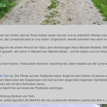
 wir den Vorteil, daß wir Rufus traben lassen können und so ordentlich Strecke m
hin, die Landschaft zieht an uns vorbei. Unglaublich, wieviel schneller man doch i
ttags ein bei einem Freund von Géza, dem Archäologen Klaus Michael Nedelko. Mi
 geparkt - wie schon in Mautern bei Gabriele Moser - und wir lassen uns von Klau
.
t auf dem Karren. Frieda läuft nebenher, manchmal frei, aber meistens an der Leine 
ub Tulln
an. Die Pferde auf den Paddocks haben Angst vor dem Karren mit seinen
s dem Stand über den Koppelzaun und muß auf dem gegenüber liegenden Sportplat
ommen alle mit dem Schrecken davon.
die Nacht hier auf einem der Paddocks verbringen.
ichtung Zentrum von Tulln.
elle, sollte eigentlich die Werft für die neu zu bauende römische Lusoria aus dem 4.