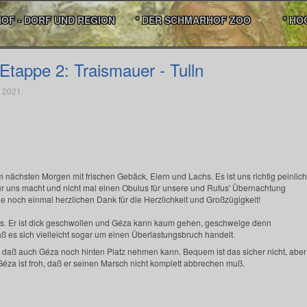
HOF - DORF UND REGION
* DER SCHMARHOF ZOO
* HO
Etappe 2: Traismauer - Tulln
e 2021
 nächsten Morgen mit frischen Gebäck, Eiern und Lachs. Es ist uns richtig peinlich
ür uns macht und nicht mal einen Obulus für unsere und Rufus' Übernachtung
le noch einmal herzlichen Dank für die Herzlichkeit und Großzügigkeit!
us. Er ist dick geschwollen und Géza kann kaum gehen, geschweige denn
ß es sich vielleicht sogar um einen Überlastungsbruch handelt.
 daß auch Géza noch hinten Platz nehmen kann. Bequem ist das sicher nicht, aber
 Géza ist froh, daß er seinen Marsch nicht komplett abbrechen muß.