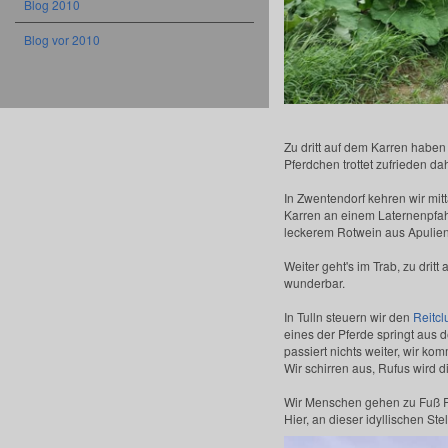
Blog 2010
Blog vor 2010
Zu dritt auf dem Karren haben
Pferdchen trottet zufrieden da
In Zwentendorf kehren wir mi
Karren an einem Laternenpfahl
leckerem Rotwein aus Apulien
Weiter geht's im Trab, zu drit
wunderbar.
In Tulln steuern wir den
Reitcl
eines der Pferde springt au
passiert nichts weiter, wir k
Wir schirren aus, Rufus wird 
Wir Menschen gehen zu Fuß R
Hier, an dieser idyllischen St