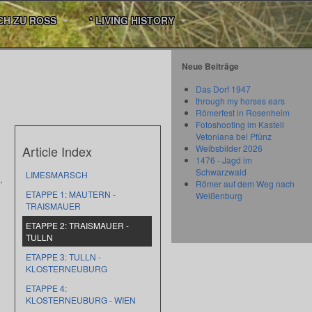
CH ZU ROSS
* LIVING HISTORY
Neue Beiträge
Das Dorf 1947
through my horses ears
Römerfest in Rosenheim
Fotoshooting im Kastell
Vetoniana bei Pfünz
Article Index
Weibsbilder 2026
1476 - Jagd im
Schwarzwald
LIMESMARSCH
,
Römer auf dem Weg nach
ETAPPE 1: MAUTERN -
Weißenburg
TRAISMAUER
ETAPPE 2: TRAISMAUER -
TULLN
ETAPPE 3: TULLN -
KLOSTERNEUBURG
ETAPPE 4:
KLOSTERNEUBURG - WIEN