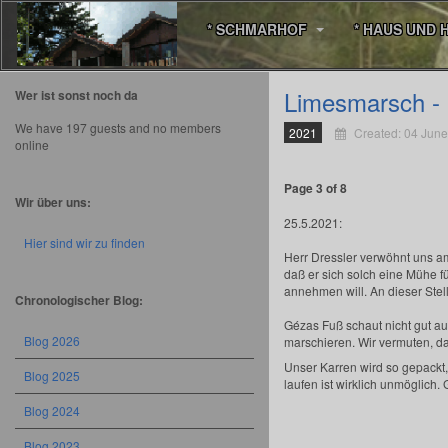
* SCHMARHOF
* HAUS UND 
Limesmarsch - 
Wer ist sonst noch da
We have 197 guests and no members
2021
Created: 04 Jun
online
Page 3 of 8
Wir über uns:
25.5.2021:
Hier sind wir zu finden
Herr Dressler verwöhnt uns am
daß er sich solch eine Mühe f
annehmen will. An dieser Stel
Chronologischer Blog:
Gézas Fuß schaut nicht gut a
Blog 2026
marschieren. Wir vermuten, da
Unser Karren wird so gepackt,
Blog 2025
laufen ist wirklich unmöglich.
Blog 2024
Blog 2023