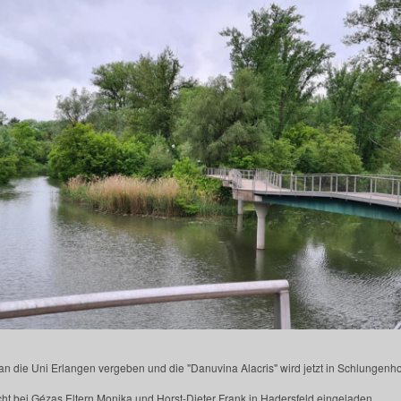
n die Uni Erlangen vergeben und die "Danuvina Alacris" wird jetzt in Schlungenh
acht bei Gézas Eltern Monika und Horst-Dieter Frank in Hadersfeld eingeladen.