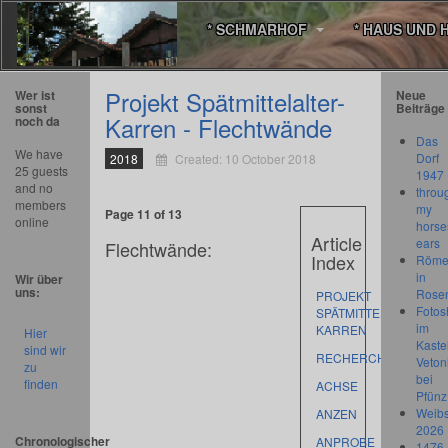
* SCHMARHOF
* HAUS UND 
Projekt Spätmittelalter-
Wer ist
Neue
sonst
Beiträge
Karren - Flechtwände
noch da
Das
We have
Dorf
2018
Created: 10 October 2018
25 guests
1947
and no
throu
members
my
Page 11 of 13
online
horse
Article
ears
Flechtwände:
Index
Römer
in
Wir über
uns:
Rose
PROJEKT
Fotos
SPÄTMITTELALTER-
im
KARREN
Hier
Kastel
sind wir
RECHERCHE
Veton
zu
bei
finden
ACHSE
Pfünz
Weibs
ANZEN
2026
Chronologischer
ANPROBE
1476