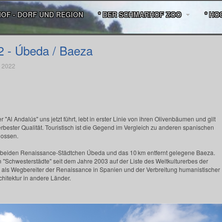
HOF - DORF UND REGION
* DER SCHMARHOF ZOO
* HO
2 - Úbeda / Baeza
e 2022
 "Al Andalús" uns jetzt führt, lebt in erster Linie von ihren Olivenbäumen und gilt
lerbester Qualität. Touristisch ist die Gegend im Vergleich zu anderen spanischen
lossen.
 beiden Renaissance-Städtchen Úbeda und das 10 km entfernt gelegene Baeza.
"Schwesterstädte" seit dem Jahre 2003 auf der Liste des Weltkulturerbes der
als Wegbereiter der Renaissance in Spanien und der Verbreitung humanistischer
hitektur in andere Länder.