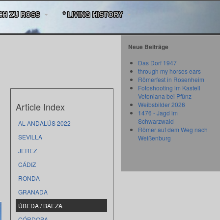
CH ZU ROSS
* LIVING HISTORY
Neue Beiträge
Das Dorf 1947
through my horses ears
Römerfest in Rosenheim
Fotoshooting im Kastell
Vetoniana bei Pfünz
Article Index
Weibsbilder 2026
1476 - Jagd im
Schwarzwald
AL ANDALÚS 2022
Römer auf dem Weg nach
SEVILLA
Weißenburg
JEREZ
CÁDIZ
RONDA
GRANADA
ÚBEDA / BAEZA
CÓRDOBA