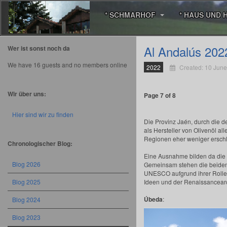
* SCHMARHOF
* HAUS UND 
Al Andalús 202
Wer ist sonst noch da
We have 16 guests and no members online
2022
Created: 10 Jun
Wir über uns:
Page 7 of 8
Hier sind wir zu finden
Die Provinz Jaén, durch die der
als Hersteller von Olivenöl al
Regionen eher weniger ersch
Chronologischer Blog:
Eine Ausnahme bilden da die
Blog 2026
Gemeinsam stehen die beiden 
UNESCO aufgrund ihrer Rolle 
Ideen und der Renaissancearc
Blog 2025
Úbeda
:
Blog 2024
Blog 2023