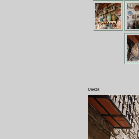
Baeza
: