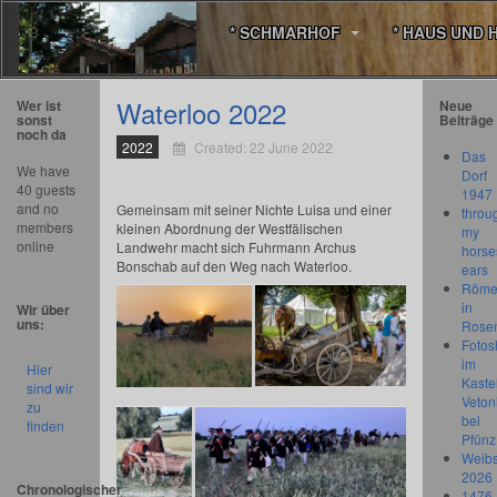
* SCHMARHOF
* HAUS UND 
Waterloo 2022
Wer ist
Neue
sonst
Beiträge
noch da
2022
Created: 22 June 2022
Das
We have
Dorf
40 guests
1947
and no
Gemeinsam mit seiner Nichte Luisa und einer
throu
members
kleinen Abordnung der Westfälischen
my
online
Landwehr macht sich Fuhrmann Archus
horse
Bonschab auf den Weg nach Waterloo.
ears
Römer
in
Wir über
uns:
Rose
Fotos
im
Hier
Kastel
sind wir
Veton
zu
bei
finden
Pfünz
Weibs
2026
Chronologischer
1476