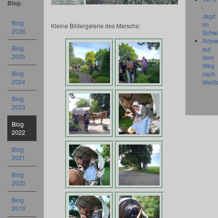
Blog:
-
Jagd
Blog
im
Kleine Bildergalerie des Marschs:
2026
Schw
Röme
Blog
auf
2025
dem
Weg
Blog
nach
2024
Weiß
Blog
2023
Blog
2022
Blog
2021
Blog
2020
Blog
2019