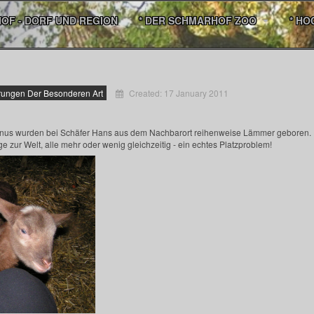
HOF - DORF UND REGION
* DER SCHMARHOF ZOO
* HO
erungen Der Besonderen Art
Created: 17 January 2011
inus wurden bei Schäfer Hans aus dem Nachbarort reihenweise Lämmer geboren. 
ge zur Welt, alle mehr oder wenig gleichzeitig - ein echtes Platzproblem!