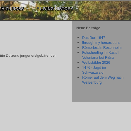
CH ZU ROSS
* LIVING HISTORY
Neue Beiträge
Das Dorf 1947
through my horses ears
Römerfest in Rosenheim
Fotoshooting im Kastell
Ein Dutzend junger erstgebärender
Vetoniana bei Pfünz
Weibsbilder 2026
1476 - Jagd im
Schwarzwald
Römer auf dem Weg nach
Weißenburg