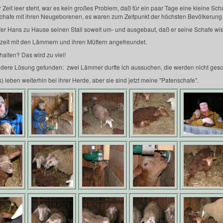
 Zeit leer steht, war es kein großes Problem, daß für ein paar Tage eine kleine Sc
erschafe mit ihren Neugeborenen, es waren zum Zeitpunkt der höchsten Bevölkerun
er Hans zu Hause seinen Stall soweit um- und ausgebaut, daß er seine Schafe wi
nzeit mit den Lämmern und ihren Müttern angefreundet.
alten? Das wird zu viel!
ndere Lösung gefunden: zwei Lämmer durfte ich aussuchen, die werden nicht gesc
s) leben weiterhin bei ihrer Herde, aber sie sind jetzt meine "Patenschafe".