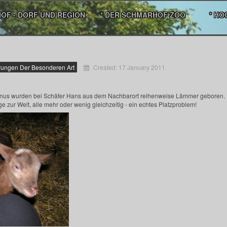
HOF - DORF UND REGION
* DER SCHMARHOF ZOO
* HO
erungen Der Besonderen Art
Created: 17 January 2011
inus wurden bei Schäfer Hans aus dem Nachbarort reihenweise Lämmer geboren. 
ge zur Welt, alle mehr oder wenig gleichzeitig - ein echtes Platzproblem!