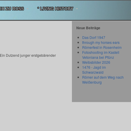
CH ZU ROSS
* LIVING HISTORY
Neue Beiträge
Das Dorf 1947
through my horses ears
Römerfest in Rosenheim
Fotoshooting im Kastell
Ein Dutzend junger erstgebärender
Vetoniana bei Pfünz
Weibsbilder 2026
1476 - Jagd im
Schwarzwald
Römer auf dem Weg nach
Weißenburg