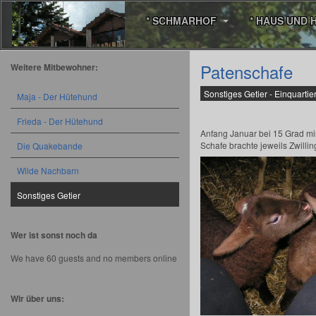
* SCHMARHOF
* HAUS UND 
Patenschafe
Weitere Mitbewohner:
Sonstiges Getier - Einquarti
Maja - Der Hütehund
Frieda - Der Hütehund
Anfang Januar bei 15 Grad m
Schafe brachte jeweils Zwillin
Die Quakebande
Wilde Nachbarn
Sonstiges Getier
Wer ist sonst noch da
We have 60 guests and no members online
Wir über uns: