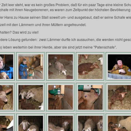
 Zeit leer steht, war es kein großes Problem, daß für ein paar Tage eine kleine Sc
erschafe mit ihren Neugeborenen, es waren zum Zeitpunkt der höchsten Bevölkerun
er Hans zu Hause seinen Stall soweit um- und ausgebaut, daß er seine Schafe wi
nzeit mit den Lämmern und ihren Müttern angefreundet.
alten? Das wird zu viel!
ndere Lösung gefunden: zwei Lämmer durfte ich aussuchen, die werden nicht gesc
s) leben weiterhin bei ihrer Herde, aber sie sind jetzt meine "Patenschafe".