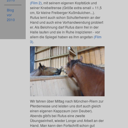
(Film 2)
, mit seinem eigenen Kopfstück und
seiner Knebeltrense (Größe extra-small = 11,5
Blog
cm, für kleine Freiberger Kußmäulchen...).
vor
Rufus lernt auch schon Schulterherein an der
2010
Hand und auch eine Vorhandwendung probiert
er. Als Belohnung darf Rufus dann frei in der
Halle laufen und sie in Ruhe inspizieren - vor
allem die Spiegel haben es ihm angetan
(Film
3)
.
Wir fahren über Mittag nach München-Riem zur
Pferdemesse und leisten uns dort auch gleich
einen eigenen Kappzaum (von Deuber).
Abends gibt's bei Rufus eine zweite
Übungseinheit, wieder Longe und Arbeit an der
Hand. Man kann den Fortschritt schon gut