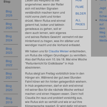
Leben als Reitpferd ist viel
Blog:
-
angenehmer, wenn der Reiter
FILME
Jagd
sich mit leichten Signalen
Blog
im
verständlich machen kann und
BILDER
2026
Schw
nicht vorne zieht und hinten
ALL
Röme
drückt. Wenn Rufus erst einmal
Blog
PAGES
auf
gelernt hat, locker und taktrein
2025
dem
geradeaus zu gehen, soll er
Weg
dann auch lernen, sein eigenes
Blog
nach
und seines Reiters Gewicht vermehrt mit der
2024
Weiß
Hinterhand zu tragen, was ihn stärker und
wendiger macht und die Vorhand entlastet.
Blog
Wir haben uns für
Claudia Weiser
entschieden,
2023
um Rufus die nötigen Grundlagen zu vermitteln.
Also darf Rufus vom 10. bis 18. Mai eine Woche
Blog
"Reitunterricht für Erstklässler" in Hub
2022
absolvieren.
Blog
Rufus steigt am Freitag vorbildlich brav in den
2021
Hänger ein. Während der gut zwei Stunden
Fahrt hören wir ihn hinten gelegentlich wiehern.
In Hub angekommen, darf er sich erst einmal
Blog
mit seiner Box für die nächste Woche vertraut
2020
machen und einen Happen essen. Dann holt
Claudia ihn raus und probiert vorsichtig aus,
Blog
wie Rufus sich so verhält und wie er auf ihre
2019
Körpersprache reagiert. Er wird dafür mit einem