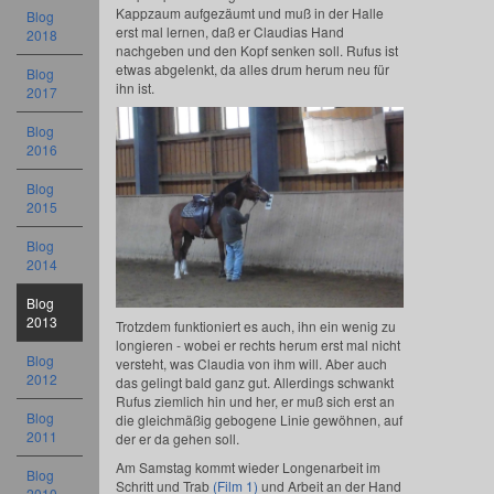
Kappzaum aufgezäumt und muß in der Halle
Blog
erst mal lernen, daß er Claudias Hand
2018
nachgeben und den Kopf senken soll. Rufus ist
etwas abgelenkt, da alles drum herum neu für
Blog
ihn ist.
2017
Blog
2016
Blog
2015
Blog
2014
Blog
2013
Trotzdem funktioniert es auch, ihn ein wenig zu
longieren - wobei er rechts herum erst mal nicht
Blog
versteht, was Claudia von ihm will. Aber auch
2012
das gelingt bald ganz gut. Allerdings schwankt
Rufus ziemlich hin und her, er muß sich erst an
Blog
die gleichmäßig gebogene Linie gewöhnen, auf
2011
der er da gehen soll.
Am Samstag kommt wieder Longenarbeit im
Blog
Schritt und Trab
(Film 1)
und Arbeit an der Hand
2010