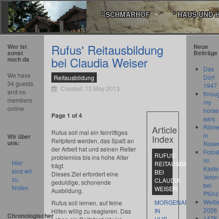
* SCHMARHOF
* HAUS UND 
Rufus' Reitausbildung
Wer ist
Neue
sonst
Beiträge
bei Claudia Weiser
noch da
Das
We have
Dorf
Reitausbildung
34 guests
1947
Created: 13 May 2013
and no
throu
members
my
online
horse
Page 1 of 4
ears
Römer
Article
Rufus soll mal ein feinrittiges
in
Wir über
Index
Reitpferd werden, das Spaß an
uns:
Rose
der Arbeit hat und seinen Reiter
Fotos
RUFUS'
problemlos bis ins hohe Alter
im
Hier
REITAUSBILDUNG
trägt.
Kastel
sind wir
BEI
Dieses Ziel erfordert eine
Veton
zu
CLAUDIA
geduldige, schonende
bei
finden
WEISER
Ausbildung.
Pfünz
Weibs
MORGENARBEIT
Rufus soll lernen, auf feine
2026
IN
Hilfen willig zu reagieren. Das
Chronologischer
1476
HUB