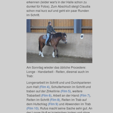
erkennen (leider war's in der Halle schon zu
dunkel für Fotos). Zum Abschluß steigt Claudia
schon mal kurz auf und geht ein paar Runden
im Schritt.
Am Sonntag wieder das übliche Procedere:
Longe - Handarbeit - Reiten, diesmal auch im
Trab:
Longenarbeit im Schritt und und Durchparieren
zum Halt
(Film 4)
, Schulterherein im Schritt und
traben auf der Zirkellinie
(Film 5)
, weitere
Trabarbeit
(Film 6)
, Arbeit an der Hand
(Film 7)
,
Reiten im Schritt
(Film 8)
, Reiten im Trab auf
dem Hufschlag
(Film 9)
und Abwenden im Trab
(Film 10)
. Rufus macht seine Sache sehr gut. An
der Longe läuft er inzwischen locker und ohne