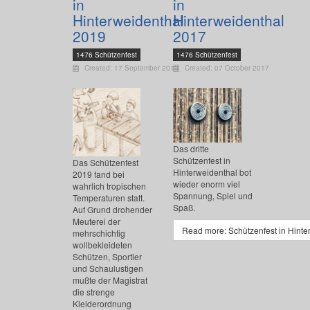
in
in
Hinterweidenthal
Hinterweidenthal
2019
2017
1476 Schützenfest
1476 Schützenfest
Created: 17 September 2019
Created: 07 October 2017
Das dritte
Schützenfest in
Das Schützenfest
Hinterweidenthal bot
2019 fand bei
wieder enorm viel
wahrlich tropischen
Spannung, Spiel und
Temperaturen statt.
Spaß.
Auf Grund drohender
Meuterei der
Read more: Schützenfest in Hinte
mehrschichtig
wollbekleideten
Schützen, Sportler
und Schaulustigen
mußte der Magistrat
die strenge
Kleiderordnung