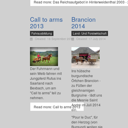
Read more: Das Reichsaufgebot in Hinterweidenthal 2003 -
Call to arms
Brancion
2013
2014
Fahrausbildung
Land- Und Forstwirtschaft
Created: 18 September 2013
Created: 17 July 2014
Der Fuhrmann und
Ins hübsche
sein Weib fahren mit
burgundische
Jungpferd Rufus ins
Örtchen Brancion -
Saarland nach
zu Füßen der
Bexbach, um am
gleichnamigen
"Call to arms" teil zu
Burgruine - lädt uns
nehmen.
die Mesnie Saint
André im Juli 2014
Read more: Call to arms 2013
ein.
"Pour le Duc", für
den Herzog (von
Burgund) wollen sie