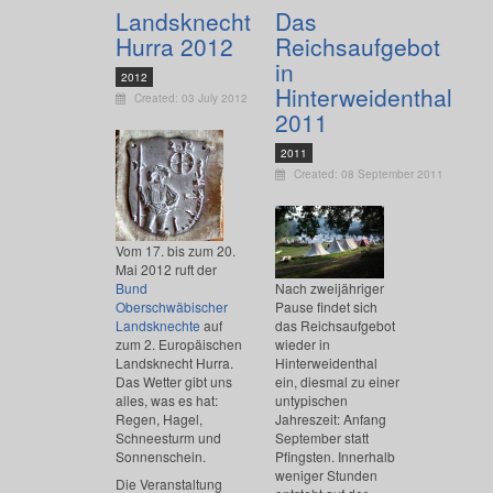
Landsknecht
Das
Hurra 2012
Reichsaufgebot
in
2012
Hinterweidenthal
Created: 03 July 2012
2011
2011
Created: 08 September 2011
Vom 17. bis zum 20.
Mai 2012 ruft der
Bund
Nach zweijähriger
Oberschwäbischer
Pause findet sich
Landsknechte
auf
das Reichsaufgebot
zum 2. Europäischen
wieder in
Landsknecht Hurra.
Hinterweidenthal
Das Wetter gibt uns
ein, diesmal zu einer
alles, was es hat:
untypischen
Regen, Hagel,
Jahreszeit: Anfang
Schneesturm und
September statt
Sonnenschein.
Pfingsten. Innerhalb
weniger Stunden
Die Veranstaltung