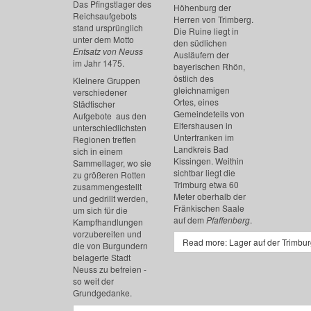
Das Pfingstlager des
Höhenburg der
Reichsaufgebots
Herren von Trimberg.
stand ursprünglich
Die Ruine liegt in
unter dem Motto
den südlichen
Entsatz von Neuss
Ausläufern der
im Jahr 1475.
bayerischen Rhön,
östlich des
Kleinere Gruppen
gleichnamigen
verschiedener
Ortes, eines
Städtischer
Gemeindeteils von
Aufgebote aus den
Elfershausen in
unterschiedlichsten
Unterfranken im
Regionen treffen
Landkreis Bad
sich in einem
Kissingen. Weithin
Sammellager, wo sie
sichtbar liegt die
zu größeren Rotten
Trimburg etwa 60
zusammengestellt
Meter oberhalb der
und gedrillt werden,
Fränkischen Saale
um sich für die
auf dem
Pfaffenberg
.
Kampfhandlungen
vorzubereiten und
Read more: Lager auf der Trimbu
die von Burgundern
belagerte Stadt
Neuss zu befreien -
so weit der
Grundgedanke.