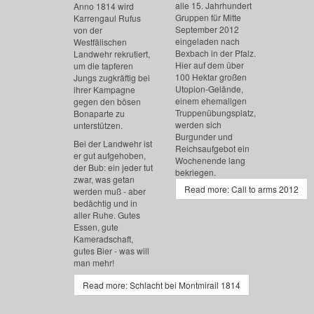
alle 15. Jahrhundert
Anno 1814 wird
Gruppen für Mitte
Karrengaul Rufus
September 2012
von der
eingeladen nach
Westfälischen
Bexbach in der Pfalz.
Landwehr rekrutiert,
Hier auf dem über
um die tapferen
100 Hektar großen
Jungs zugkräftig bei
Utopion-Gelände,
ihrer Kampagne
einem ehemaligen
gegen den bösen
Truppenübungsplatz,
Bonaparte zu
werden sich
unterstützen.
Burgunder und
Bei der Landwehr ist
Reichsaufgebot ein
er gut aufgehoben,
Wochenende lang
der Bub: ein jeder tut
bekriegen.
zwar, was getan
Read more: Call to arms 2012
werden muß - aber
bedächtig und in
aller Ruhe. Gutes
Essen, gute
Kameradschaft,
gutes Bier - was will
man mehr!
Read more: Schlacht bei Montmirail 1814