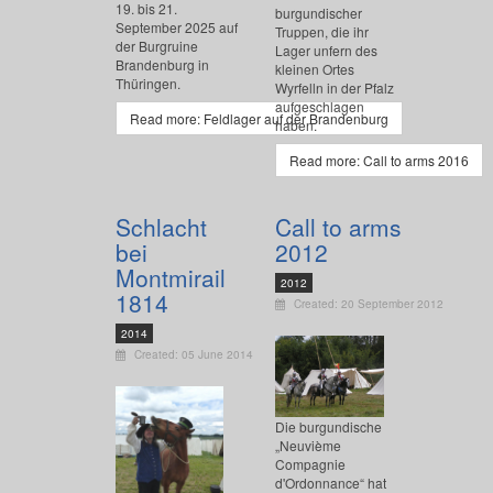
19. bis 21.
burgundischer
September 2025 auf
Truppen, die ihr
der Burgruine
Lager unfern des
Brandenburg in
kleinen Ortes
Thüringen.
Wyrfelln in der Pfalz
aufgeschlagen
Read more: Feldlager auf der Brandenburg
haben.
Read more: Call to arms 2016
Schlacht
Call to arms
bei
2012
Montmirail
2012
1814
Created: 20 September 2012
2014
Created: 05 June 2014
Die burgundische
„Neuvième
Compagnie
d'Ordonnance“ hat