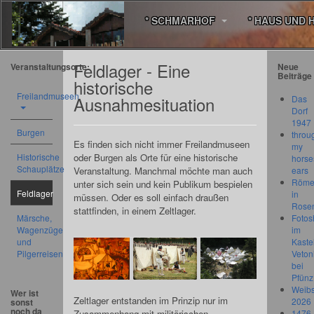
* SCHMARHOF
* HAUS UND 
Feldlager - Eine
Veranstaltungsorte:
Neue
Beiträge
historische
Freilandmuseen
Ausnahmesituation
Das
Dorf
1947
Burgen
throu
Es finden sich nicht immer Freilandmuseen
my
Historische
oder Burgen als Orte für eine historische
horse
Schauplätze
Veranstaltung. Manchmal möchte man auch
ears
Römer
unter sich sein und kein Publikum bespielen
Feldlager
in
müssen. Oder es soll einfach draußen
Rose
stattfinden, in einem Zeltlager.
Märsche,
Fotos
Wagenzüge
im
und
Kastel
Pilgerreisen
Veton
bei
Pfünz
Weibs
Wer ist
Zeltlager entstanden im Prinzip nur im
2026
sonst
noch da
Zusammenhang mit militärischen
1476