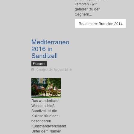
kämpfen - wir
gehören zu den
Gegnern...
Read more: Brancion 2014
Mediterraneo
2016 in
Sandizell
Features
Created: 24 August 2016
Das wunderbare
Wasserschloß
Sandizell ist die
Kulisse für einen
besonderen
Kunsthandwerkmarkt.
Unter dem Namen