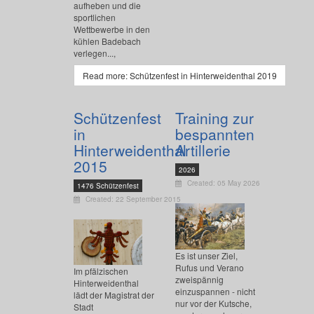
aufheben und die
sportlichen
Wettbewerbe in den
kühlen Badebach
verlegen...,
Read more: Schützenfest in Hinterweidenthal 2019
Schützenfest
Training zur
in
bespannten
Hinterweidenthal
Artillerie
2015
2026
Created: 05 May 2026
1476 Schützenfest
Created: 22 September 2015
Es ist unser Ziel,
Rufus und Verano
Im pfälzischen
zweispännig
Hinterweidenthal
einzuspannen - nicht
lädt der Magistrat der
nur vor der Kutsche,
Stadt