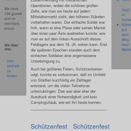
-
Operationen, wobei die schönen großen
We have
Jagd
Zelte, wie man sie heute auf jedem
136 guests
im
Mittelaltermarkt sieht, den höheren Ständen
and no
Schw
vorbehalten waren. Der einfache Soldat war
members
Röme
froh, wenn er eine Plane oder seinen Mantel
online
auf
über einen paar Äste ausbreiten konnte, wie
dem
man es auf dem linken Ausschnitt dieses
Weg
Feldlagers aus dem 16. Jh. sehen kann. Erst
nach
Wir über
uns:
Weiß
die späteren Epochen standen auch dem
einfachen Soldaten eine angemessene
Unterbringung zu.
Hier
sind wir
Auch bei größeren Feiern, Schützenfesten
zu
udgl. konnte es vorkommen, daß im Umfeld
finden
von Städten kurzfristig ein Zeltlager
entstand, um die vielen Teilnehmer
unterzubringen. Das war aber eher der
Ausdruck einer Notwendigkeit und kein
Campingurlaub, wie wir ihn heute kennen.
Schützenfest
Schützenfest