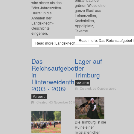
entsteht auf der
wird sicher als das
grünen Wiese eine
"Vier-Jahreszeiten-
ganze Stadt aus
Hurra" in die
Leinenzelten,
Annalen der
Kochstellen,
Landsknecht-
Appellplatz,
Geschichte
Taverne...
eingehen.
Read more: Das Reichsaufgebot i
Read more: Landsknecht Hurra 2012
Das
Lager auf
Reichsaufgebot
der
in
Trimburg
Hinterweidenthal
Vor 2010
2003 - 2009
Created: 29 October 2010
Vor 2010
Created: 03 November 2010
Die Trimburg ist die
Ruine einer
mittelalterlichen