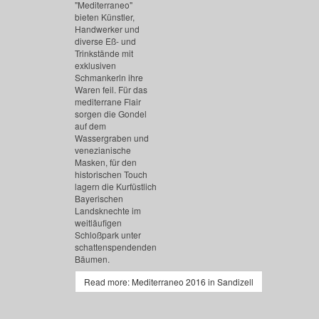
"Mediterraneo"
bieten Künstler,
Handwerker und
diverse Eß- und
Trinkstände mit
exklusiven
Schmankerln ihre
Waren feil. Für das
mediterrane Flair
sorgen die Gondel
auf dem
Wassergraben und
venezianische
Masken, für den
historischen Touch
lagern die Kurfüstlich
Bayerischen
Landsknechte im
weitläufigen
Schloßpark unter
schattenspendenden
Bäumen.
Read more: Mediterraneo 2016 in Sandizell