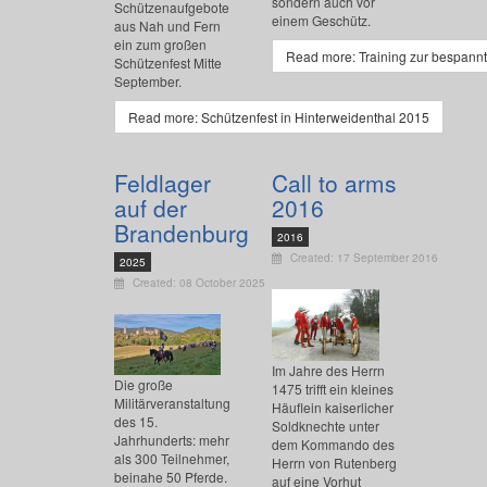
sondern auch vor
Schützenaufgebote
einem Geschütz.
aus Nah und Fern
ein zum großen
Read more: Training zur bespannte
Schützenfest Mitte
September.
Read more: Schützenfest in Hinterweidenthal 2015
Feldlager
Call to arms
auf der
2016
Brandenburg
2016
Created: 17 September 2016
2025
Created: 08 October 2025
Im Jahre des Herrn
Die große
1475 trifft ein kleines
Militärveranstaltung
Häuflein kaiserlicher
des 15.
Soldknechte unter
Jahrhunderts: mehr
dem Kommando des
als 300 Teilnehmer,
Herrn von Rutenberg
beinahe 50 Pferde.
auf eine Vorhut