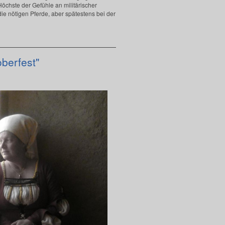
öchste der Gefühle an militärischer
die nötigen Pferde, aber spätestens bei der
berfest"