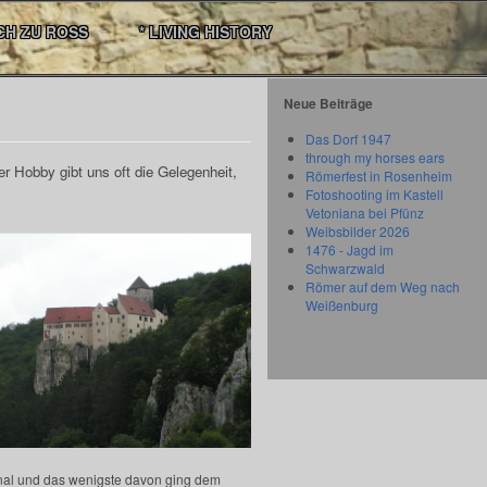
CH ZU ROSS
* LIVING HISTORY
Neue Beiträge
Das Dorf 1947
through my horses ears
ser Hobby gibt uns oft die Gelegenheit,
Römerfest in Rosenheim
Fotoshooting im Kastell
Vetoniana bei Pfünz
Weibsbilder 2026
1476 - Jagd im
Schwarzwald
Römer auf dem Weg nach
Weißenburg
sonal und das wenigste davon ging dem