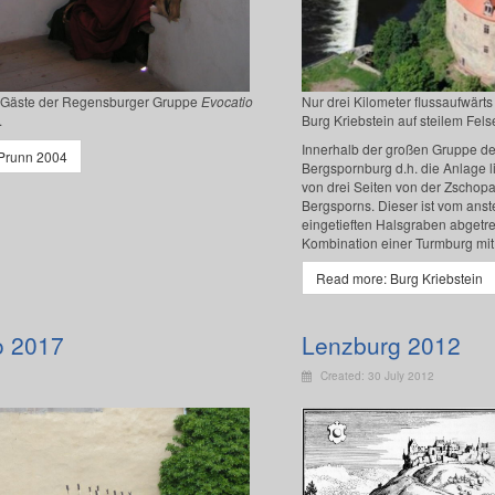
ts Gäste der Regensburger Gruppe
Evocatio
Nur drei Kilometer flussaufwärts
.
Burg Kriebstein auf steilem Fel
Innerhalb der großen Gruppe de
Prunn 2004
Bergspornburg d.h. die Anlage l
von drei Seiten von der Zschop
Bergsporns. Dieser ist vom anst
eingetieften Halsgraben abgetren
Kombination einer Turmburg mit
Read more: Burg Kriebstein
o 2017
Lenzburg 2012
Created: 30 July 2012