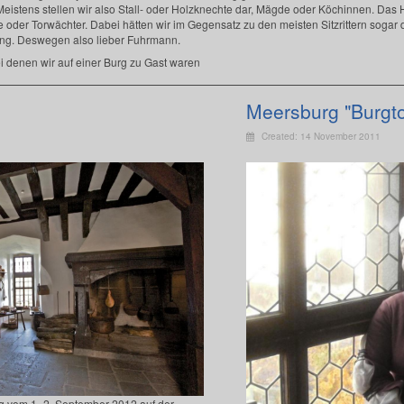
istens stellen wir also Stall- oder Holzknechte dar, Mägde oder Köchinnen. Das H
e oder Torwächter. Dabei hätten wir im Gegensatz zu den meisten Sitzrittern sogar 
s eng. Deswegen also lieber Fuhrmann.
i denen wir auf einer Burg zu Gast waren
Meersburg "Burgto
Created: 14 November 2011
ng vom 1.-2. September 2012 auf der