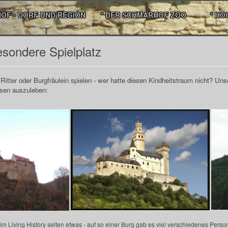
HOF - DORF UND REGION
* DER SCHMARHOF ZOO
* HO
esondere Spielplatz
 Ritter oder Burgfräulein spielen - wer hatte diesen Kindheitstraum nicht? Un
esen auszuleben:
eim Living History selten etwas - auf so einer Burg gab es viel verschiedenes Per