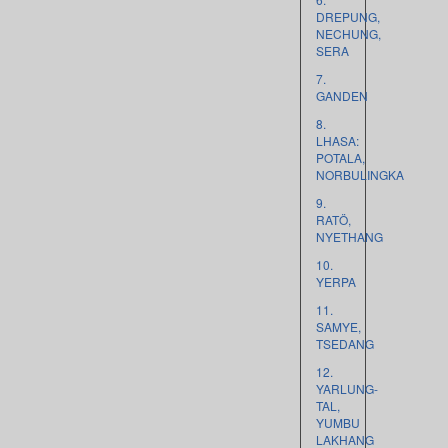
DREPUNG,
NECHUNG,
SERA
7.
GANDEN
8.
LHASA:
POTALA,
NORBULINGKA
9.
RATÖ,
NYETHANG
10.
YERPA
11.
SAMYE,
TSEDANG
12.
YARLUNG-
TAL,
YUMBU
LAKHANG