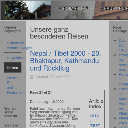
* SCHMARHOF
* HAUS UND 
Unsere ganz
Unsere
Neue
Highlights:
Beiträge
besonderen Reisen
Das
Historische
Dorf
Veranstaltungen
1947
Nepal / Tibet 2000 - 20.
throu
Hufgeflüster
Bhaktapur, Kathmandu
my
horse
und Rückflug
Reisen
ears
Römer
Created: 27 July 2000
Presse,
in
Film
Rose
und
Fotos
Fernsehen
Page 21 of 21
im
Kastel
Article
Donnerstag, 1.6.2000:
Veton
Index
Fahrt nach Kathmandu. Auf dem
Wer ist
bei
Weg erneute Besichtigung von
sonst
Pfünz
Bhaktapur:
„Bhaktapur hat den
noch da
NEPAL
Weibs
Bauboom des Kathmandu-Tals
/
durch eine geplante und
2026
We have
kontrollierte Stadtentwicklung
TIBET
1476