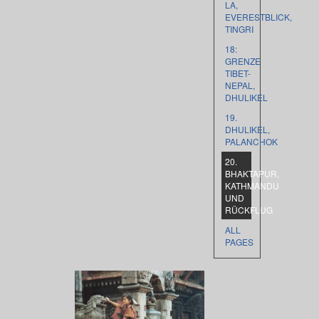
LA,
EVERESTBLICK,
TINGRI
18:
GRENZE
TIBET-
NEPAL,
DHULIKEL
19.
DHULIKEL,
PALANCHOK
20.
BHAKTAPUR,
KATHMANDU
UND
RÜCKFLUG
ALL
PAGES