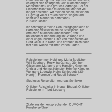
es ergibt sich naturgemäß ein kilometerlanger
Menschenstau und großes Gedränge. Bei der
Sicherheitskontrolle müssen die Männer viel
länger anstehen, wir meinen schon, mit einem
Flugzeug voller Frauen heimzufliegen und
sämtliche Männer in Kathmandu
zurückzulassen.
Ich schmuggle meine Geburtstagsgladiolen an
Bord eingewickelt in meine Strickjacke. Sie
erreichen München unbeschadet, trotz
unliebsamer Behandlung im Gefränge und
einer unglaublichen Hitze von mindestens 40
Grad Celsius in Doha, und erfreuen mich noch
fast eine Woche mit ihren zarten Blüten.
Reiseteilnehmer: Heidi und Maria Boettcher,
Willi Eberhard, Roswitha Ganser, Günther
Glissmann, Marianne und Hansjörg Gmeiner,
Christa und Helmut Kämpfer, Henrike Kämpfer,
Wolfgang Ludewig, Heinz Schlepuetz („Sir
Henry“), Florence und Rudolf Schwark
Studiosus-Reiseleiter: Andreas Schlieker
Örtlicher Reiseleiter in Nepal: Bhopal, Örtlicher
Reiseleiter in Tibet: Lobsang
Zitate aus den entsprechenden DUMONT
Kunstreiseführern: