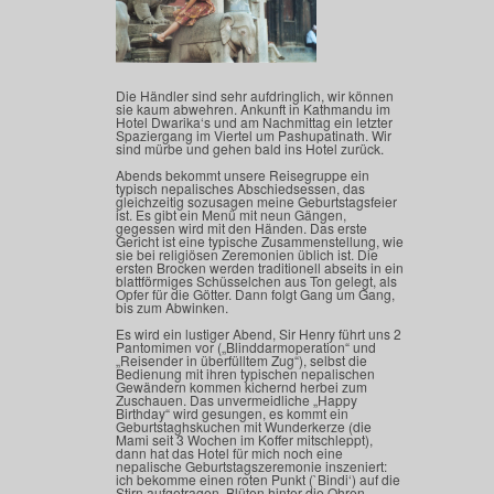
Die Händler sind sehr aufdringlich, wir können
sie kaum abwehren. Ankunft in Kathmandu im
Hotel Dwarika‘s und am Nachmittag ein letzter
Spaziergang im Viertel um Pashupatinath. Wir
sind mürbe und gehen bald ins Hotel zurück.
Abends bekommt unsere Reisegruppe ein
typisch nepalisches Abschiedsessen, das
gleichzeitig sozusagen meine Geburtstagsfeier
ist. Es gibt ein Menü mit neun Gängen,
gegessen wird mit den Händen. Das erste
Gericht ist eine typische Zusammenstellung, wie
sie bei religiösen Zeremonien üblich ist. Die
ersten Brocken werden traditionell abseits in ein
blattförmiges Schüsselchen aus Ton gelegt, als
Opfer für die Götter. Dann folgt Gang um Gang,
bis zum Abwinken.
Es wird ein lustiger Abend, Sir Henry führt uns 2
Pantomimen vor („Blinddarmoperation“ und
„Reisender in überfülltem Zug“), selbst die
Bedienung mit ihren typischen nepalischen
Gewändern kommen kichernd herbei zum
Zuschauen. Das unvermeidliche „Happy
Birthday“ wird gesungen, es kommt ein
Geburtstaghskuchen mit Wunderkerze (die
Mami seit 3 Wochen im Koffer mitschleppt),
dann hat das Hotel für mich noch eine
nepalische Geburtstagszeremonie inszeniert:
ich bekomme einen roten Punkt
(`Bindi‘)
auf die
Stirn aufgetragen,
Blüten hinter die Ohren