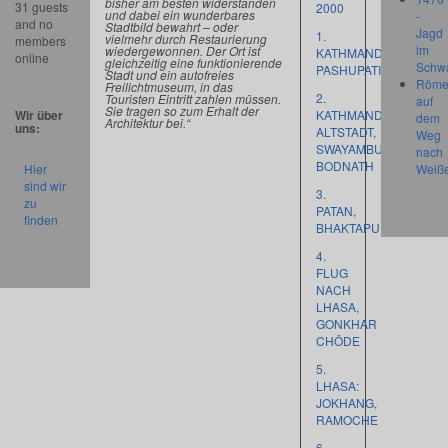
bisher am besten widerstanden
31 guests
2000
und dabei ein wunderbares
-
and no
Stadtbild bewahrt – oder
Jagd
1.
vielmehr durch Restaurierung
members
im
wiedergewonnen. Der Ort ist
KATHMANDU:
online
gleichzeitig eine funktionierende
Schw
PASHUPATINATH
Stadt und ein autofreies
Röme
Freilichtmuseum, in das
2.
Touristen Eintritt zahlen müssen.
auf
Sie tragen so zum Erhalt der
Wir über
KATHMANDU:
dem
Architektur bei.“
uns:
ALTSTADT,
Weg
SWAYAMBUNATH,
nach
BODNATH
Hier
Weiß
sind wir
3.
zu
PATAN,
finden
BHAKTAPUR
4.
FLUG
NACH
LHASA,
GONKHAR
CHÖDE
5.
LHASA:
JOKHANG,
RAMOCHE
6.