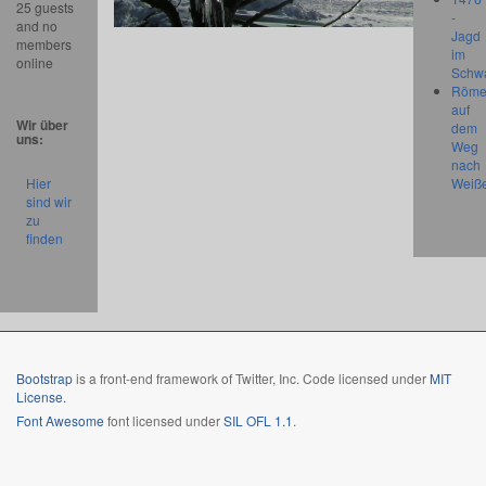
25 guests
-
and no
Jagd
members
im
online
Schw
Röme
auf
Wir über
dem
uns:
Weg
nach
Hier
Weiß
sind wir
zu
finden
Bootstrap
is a front-end framework of Twitter, Inc. Code licensed under
MIT
License.
Font Awesome
font licensed under
SIL OFL 1.1
.