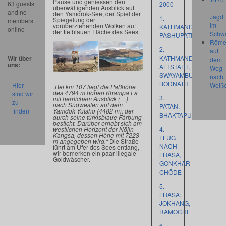
Pause und geniessen den
63 guests
2000
überwältigenden Ausblick auf
-
and no
den Yamdrok-See, der Spiel der
Jagd
1.
Spiegelung der
members
im
vorüberziehenden Wolken auf
KATHMANDU:
online
der tiefblauen Fläche des Sees.
Schw
PASHUPATINATH
Röme
2.
auf
Wir über
KATHMANDU:
dem
uns:
ALTSTADT,
Weg
SWAYAMBUNATH,
nach
BODNATH
Hier
Weiß
„Bei km 107 liegt die Paßhöhe
des 4794 m hohen Khampa La
sind wir
3.
mit herrlichem Ausblick (…)
zu
nach Südwesten auf dem
PATAN,
Yamdok Yutsho (4482 m), der
finden
BHAKTAPUR
durch seine türkisblaue Färbung
besticht. Darüber erhebt sich am
westlichen Horizont der Nöjin
4.
Kangsa, dessen Höhe mit 7223
FLUG
m angegeben wird.“
Die Straße
NACH
führt am Ufer des Sees entlang,
wir bemerken ein paar illegale
LHASA,
Goldwäscher.
GONKHAR
CHÖDE
5.
LHASA:
JOKHANG,
RAMOCHE
6.