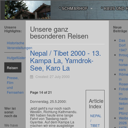
* SCHMARHOF
* HAUS UND 
Unsere ganz
Unsere
Neue
Highlights:
Beiträge
besonderen Reisen
Das
Historische
Dorf
Veranstaltungen
1947
Nepal / Tibet 2000 - 13.
throu
Hufgeflüster
Kampa La, Yamdrok-
my
horse
See, Karo La
Reisen
ears
Römer
Created: 27 July 2000
Presse,
in
Film
Rose
und
Fotos
Fernsehen
Page 14 of 21
im
Kastel
Article
Donnerstag, 25.5.2000:
Veton
Index
Jetzt geht‘s nur noch nach
Wer ist
bei
Westen, Richtung Kathmandu.
sonst
Pfünz
Wir haben heute eine lange
noch da
NEPAL
Weibs
Fahrt von Tsedang nach
/
Gyantse. Auf dem Kampa La
2026
We have
machen wir eine ausgiebige
TIBET
1476