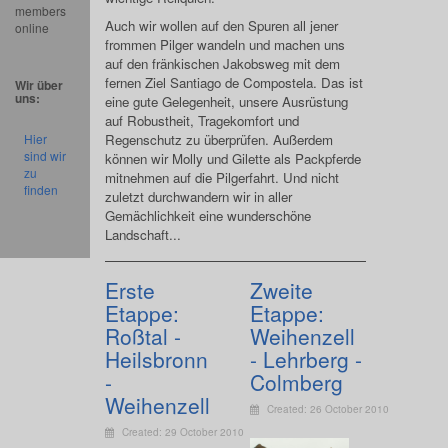
members
Auch wir wollen auf den Spuren all jener
online
frommen Pilger wandeln und machen uns
auf den fränkischen Jakobsweg mit dem
fernen Ziel Santiago de Compostela. Das ist
Wir über
uns:
eine gute Gelegenheit, unsere Ausrüstung
auf Robustheit, Tragekomfort und
Regenschutz zu überprüfen. Außerdem
Hier
sind wir
können wir Molly und Gilette als Packpferde
zu
mitnehmen auf die Pilgerfahrt. Und nicht
finden
zuletzt durchwandern wir in aller
Gemächlichkeit eine wunderschöne
Landschaft...
Erste
Zweite
Etappe:
Etappe:
Roßtal -
Weihenzell
Heilsbronn
- Lehrberg -
-
Colmberg
Weihenzell
Created: 26 October 2010
Created: 29 October 2010