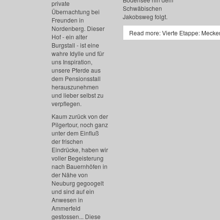
private
Schwäbischen
Übernachtung bei
Jakobsweg folgt.
Freunden in
Nordenberg. Dieser
Read more: Vierte Etappe: Mecke
Hof - ein alter
Burgstall - ist eine
wahre Idylle und für
uns Inspiration,
unsere Pferde aus
dem Pensionsstall
herauszunehmen
und lieber selbst zu
verpflegen.
Kaum zurück von der
Pilgertour, noch ganz
unter dem Einfluß
der frischen
Eindrücke, haben wir
voller Begeisterung
nach Bauernhöfen in
der Nähe von
Neuburg gegoogelt
und sind auf ein
Anwesen in
Ammerfeld
gestossen... Diese