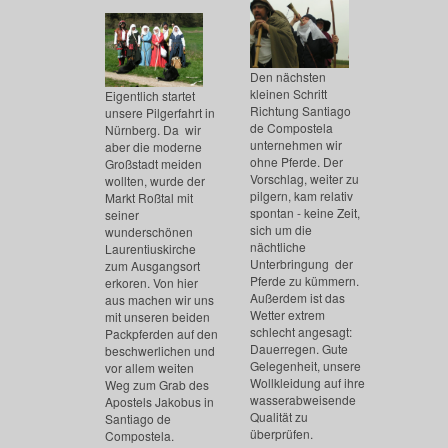
Den nächsten
kleinen Schritt
Eigentlich startet
Richtung Santiago
unsere Pilgerfahrt in
de Compostela
Nürnberg. Da wir
unternehmen wir
aber die moderne
ohne Pferde. Der
Großstadt meiden
Vorschlag, weiter zu
wollten, wurde der
pilgern, kam relativ
Markt Roßtal mit
spontan - keine Zeit,
seiner
sich um die
wunderschönen
nächtliche
Laurentiuskirche
Unterbringung der
zum Ausgangsort
Pferde zu kümmern.
erkoren. Von hier
Außerdem ist das
aus machen wir uns
Wetter extrem
mit unseren beiden
schlecht angesagt:
Packpferden auf den
Dauerregen. Gute
beschwerlichen und
Gelegenheit, unsere
vor allem weiten
Wollkleidung auf ihre
Weg zum Grab des
wasserabweisende
Apostels Jakobus in
Qualität zu
Santiago de
überprüfen.
Compostela.