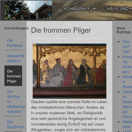
* SCHMARHOF
* HAUS UND 
Die frommen Pilger
Darstellungen:
Neue
Beiträge
Die
Das
Fuhrleute
Dorf
1947
Bespannte
throu
Artillerie
my
horse
Die
ears
frommen
Römer
Pilger
in
Rose
Der
Fotos
Schütze
im
im
Glauben spielte eine zentrale Rolle im Leben
Kastel
städtischen
Veton
des mittelalterlichen Menschen. Anders als
Aufgebot
bei
in unserer modernen Welt, wo Religiosität
Pfünz
eine sehr persönliche Angelegenheit ist und
Die
Weibs
normalerweise wenig Einfluß hat auf unser
Burgherrin
2026
Alltagsleben, sorgte sich der mittelalterliche
1476