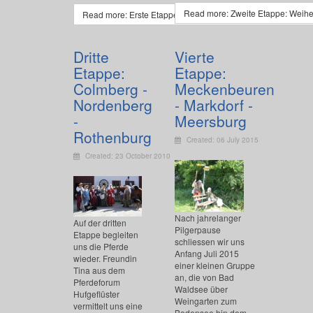
Read more: Zweite Etappe: Weihe
Read more: Erste Etappe: Roßtal - Heilsbronn - Weihenzell
Dritte
Vierte
Etappe:
Etappe:
Colmberg -
Meckenbeuren
Nordenberg
- Markdorf -
-
Meersburg
Rothenburg
Created: 06 July 2015
Created: 23 October 2010
Nach jahrelanger
Auf der dritten
Pilgerpause
Etappe begleiten
schliessen wir uns
uns die Pferde
Anfang Juli 2015
wieder. Freundin
einer kleinen Gruppe
Tina aus dem
an, die von Bad
Pferdeforum
Waldsee über
Hufgeflüster
Weingarten zum
vermittelt uns eine
Bodensee hin dem