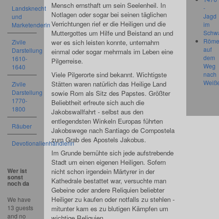
Mensch ernsthaft um sein Seelenheil. In
-
Landsknecht
Notlagen oder sogar bei seinen täglichen
Jagd
und
Verrichtungen rief er die Heiligen und die
im
Marketenderin
Schw
Muttergottes um Hilfe und Beistand an und
Röme
Zivile
wer es sich leisten konnte, unternahm
auf
Darstellung
einmal oder sogar mehrmals im Leben eine
dem
1610-
Pilgerreise.
Weg
1640
Viele Pilgerorte sind bekannt. Wichtigste
nach
Weiß
Stätten waren natürlich das Heilige Land
Zivile
Darstellung
sowie Rom als Sitz des Papstes. Größter
1770-
Beliebtheit erfreute sich auch die
1800
Jakobswallfahrt - selbst aus den
entlegendsten Winkeln Europas führten
Räuber
Jakobswege nach Santiago de Compostela
zum Grab des Apostels Jakobus.
Devotionalienhändlerin
Im Grunde bemühte sich jede aufstrebende
Stadt um einen eigenen Heiligen. Sofern
Wer ist
nicht schon irgendein Märtyrer in der
sonst
Kathedrale bestattet war, versuchte man
noch da
Gebeine oder andere Reliquien beliebter
Heiliger zu kaufen oder notfalls zu stehlen -
We have
13 guests
mitunter kam es zu blutigen Kämpfen um
and no
wichtige Reliquien.