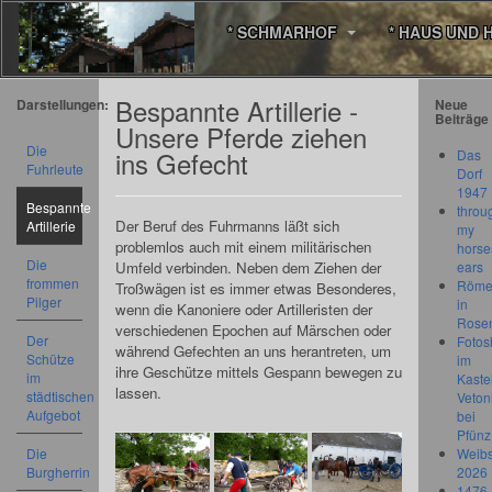
* SCHMARHOF
* HAUS UND 
Bespannte Artillerie -
Darstellungen:
Neue
Beiträge
Unsere Pferde ziehen
Die
ins Gefecht
Das
Fuhrleute
Dorf
1947
Bespannte
throu
Der Beruf des Fuhrmanns läßt sich
Artillerie
my
problemlos auch mit einem militärischen
horse
Die
Umfeld verbinden. Neben dem Ziehen der
ears
frommen
Römer
Troßwägen ist es immer etwas Besonderes,
Pilger
in
wenn die Kanoniere oder Artilleristen der
Rose
verschiedenen Epochen auf Märschen oder
Der
Fotos
während Gefechten an uns herantreten, um
Schütze
im
ihre Geschütze mittels Gespann bewegen zu
im
Kastel
lassen.
städtischen
Veton
Aufgebot
bei
Pfünz
Die
Weibs
Burgherrin
2026
1476