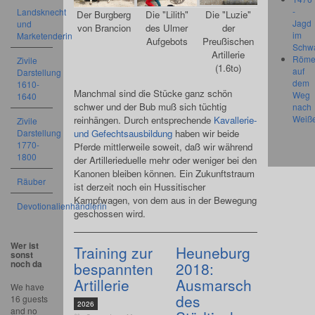
-
Landsknecht
Der Burgberg
Die "Lilith"
Die "Luzie"
Jagd
und
von Brancion
des Ulmer
der
im
Marketenderin
Aufgebots
Preußischen
Schw
Artillerie
Röme
Zivile
(1.6to)
auf
Darstellung
dem
1610-
Manchmal sind die Stücke ganz schön
Weg
1640
schwer und der Bub muß sich tüchtig
nach
Weiß
reinhängen. Durch entsprechende
Kavallerie-
Zivile
Darstellung
und Gefechtsausbildung
haben wir beide
1770-
Pferde mittlerweile soweit, daß wir während
1800
der Artillerieduelle mehr oder weniger bei den
Kanonen bleiben können. Ein Zukunftstraum
Räuber
ist derzeit noch ein Hussitischer
Kampfwagen, von dem aus in der Bewegung
Devotionalienhändlerin
geschossen wird.
Wer ist
Training zur
Heuneburg
sonst
noch da
bespannten
2018:
Artillerie
Ausmarsch
We have
des
16 guests
2026
and no