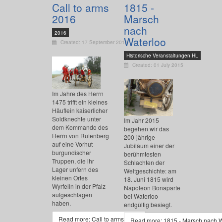
Call to arms
1815 -
2016
Marsch
nach
2016
Waterloo
Created: 17 September 2016
Historische Veranstaltungen HL
Created: 01 July 2015
Im Jahre des Herrn
1475 trifft ein kleines
Häuflein kaiserlicher
Soldknechte unter
Im Jahr 2015
dem Kommando des
begehen wir das
Herrn von Rutenberg
200-jährige
auf eine Vorhut
Jubiläum einer der
burgundischer
berühmtesten
Truppen, die ihr
Schlachten der
Lager unfern des
Weltgeschichte: am
kleinen Ortes
18. Juni 1815 wird
Wyrfelln in der Pfalz
Napoleon Bonaparte
aufgeschlagen
bei Waterloo
haben.
endgültig besiegt.
Read more: Call to arms 2016
Read more: 1815 - Marsch nach 