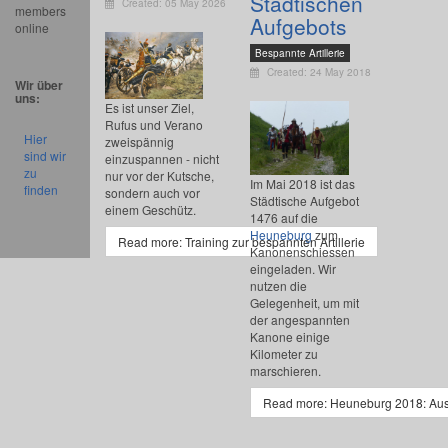
Städtischen
Created: 05 May 2026
members
Aufgebots
online
Bespannte Artillerie
Created: 24 May 2018
Wir über
uns:
Es ist unser Ziel,
Rufus und Verano
Hier
zweispännig
sind wir
einzuspannen - nicht
zu
nur vor der Kutsche,
Im Mai 2018 ist das
finden
sondern auch vor
Städtische Aufgebot
einem Geschütz.
1476 auf die
Heuneburg
zum
Read more: Training zur bespannten Artillerie
Kanonenschiessen
eingeladen. Wir
nutzen die
Gelegenheit, um mit
der angespannten
Kanone einige
Kilometer zu
marschieren.
Read more: Heuneburg 2018: Aus