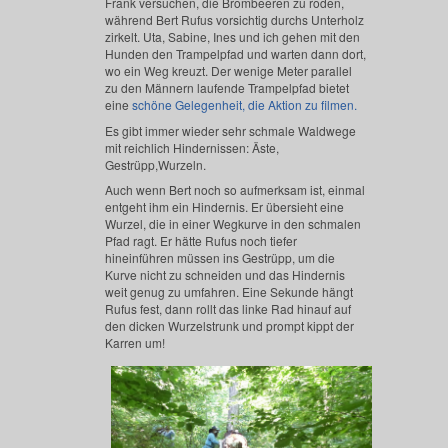
Frank versuchen, die Brombeeren zu roden,
während Bert Rufus vorsichtig durchs Unterholz
zirkelt. Uta, Sabine, Ines und ich gehen mit den
Hunden den Trampelpfad und warten dann dort,
wo ein Weg kreuzt. Der wenige Meter parallel
zu den Männern laufende Trampelpfad bietet
eine
schöne Gelegenheit, die Aktion zu filmen.
Es gibt immer wieder sehr schmale Waldwege
mit reichlich Hindernissen: Äste,
Gestrüpp,Wurzeln.
Auch wenn Bert noch so aufmerksam ist, einmal
entgeht ihm ein Hindernis. Er übersieht eine
Wurzel, die in einer Wegkurve in den schmalen
Pfad ragt. Er hätte Rufus noch tiefer
hineinführen müssen ins Gestrüpp, um die
Kurve nicht zu schneiden und das Hindernis
weit genug zu umfahren. Eine Sekunde hängt
Rufus fest, dann rollt das linke Rad hinauf auf
den dicken Wurzelstrunk und prompt kippt der
Karren um!