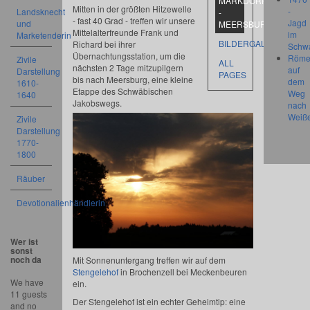
MARKDORF
Mitten in der größten Hitzewelle
-
Landsknecht
-
- fast 40 Grad - treffen wir unsere
Jagd
und
MEERSBURG
Mittelalterfreunde Frank und
im
Marketenderin
BILDERGALERIE
Richard bei ihrer
Schw
Übernachtungsstation, um die
Röme
Zivile
ALL
nächsten 2 Tage mitzupilgern
auf
Darstellung
PAGES
bis nach Meersburg, eine kleine
dem
1610-
Etappe des Schwäbischen
Weg
1640
Jakobswegs.
nach
Weiß
Zivile
Darstellung
1770-
1800
Räuber
Devotionalienhändlerin
Wer ist
sonst
noch da
Mit Sonnenuntergang treffen wir auf dem
Stengelehof
in Brochenzell bei Meckenbeuren
We have
ein.
11 guests
Der Stengelehof ist ein echter Geheimtip: eine
and no