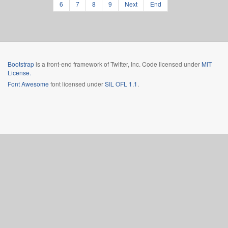
6
7
8
9
Next
End
Bootstrap
is a front-end framework of Twitter, Inc. Code licensed under
MIT
License.
Font Awesome
font licensed under
SIL OFL 1.1
.