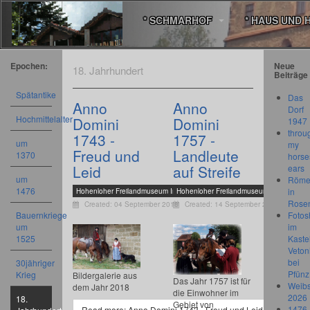
* SCHMARHOF
* HAUS UND 
Epochen:
Neue
18. Jahrhundert
Beiträge
Spätantike
Das
Anno
Anno
Dorf
Hochmittelalter
Domini
Domini
1947
throu
1743 -
1757 -
um
my
Freud und
Landleute
1370
horse
Leid
auf Streife
ears
um
Römer
1476
in
Hohenloher Freilandmuseum In Wackershofen
Hohenloher Freilandmuseum In Wackers
Rose
Created: 04 September 2018
Created: 14 September 2017
Bauernkriege
Fotos
um
im
1525
Kastel
Veton
bei
30jähriger
Pfünz
Krieg
Bildergalerie aus
Das Jahr 1757 ist für
Weibs
dem Jahr 2018
die Einwohner im
2026
18.
Gebiet von
1476
Read more: Anno Domini 1743 - Freud und Leid