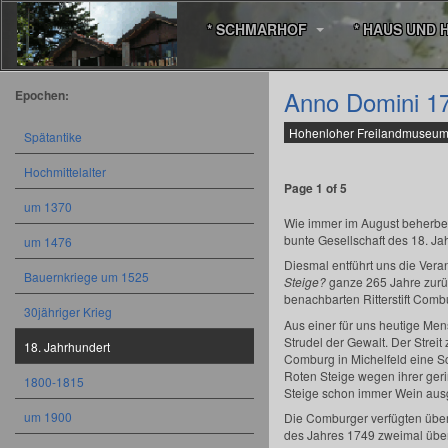
* SCHMARHOF
* HAUS UND 
Anno Domini 17
Epochen:
Hohenloher Freilandmuseum
Spätantike
Hochmittelalter
Page 1 of 5
um 1370
Wie immer im August beherbe
bunte Gesellschaft des 18. Ja
um 1476
Diesmal entführt uns die Vera
Bauernkriege um 1525
Steige?
ganze 265 Jahre zurüc
benachbarten Ritterstift Comb
30jähriger Krieg
Aus einer für uns heutige Me
Strudel der Gewalt. Der Strei
18. Jahrhundert
Comburg in Michelfeld eine Sc
Roten Steige wegen ihrer geri
1800-1815
Steige schon immer Wein aus
um 1900
Die Comburger verfügten über
des Jahres 1749 zweimal überf