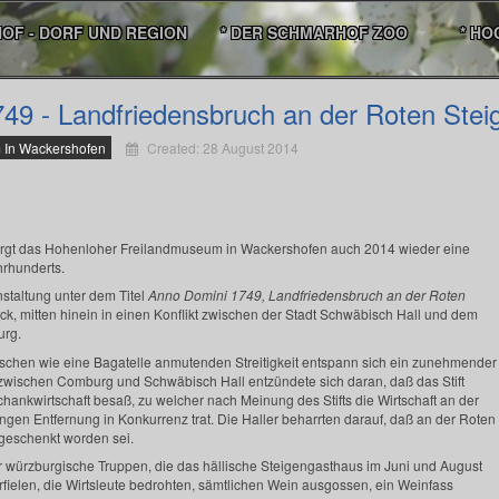
HOF - DORF UND REGION
* DER SCHMARHOF ZOO
* HO
49 - Landfriedensbruch an der Roten Stei
 In Wackershofen
Created: 28 August 2014
rgt das Hohenloher Freilandmuseum in Wackershofen auch 2014 wieder eine
hrhunderts.
nstaltung unter dem Titel
Anno Domini 1749, Landfriedensbruch an der Roten
k, mitten hinein in einen Konflikt zwischen der Stadt Schwäbisch Hall und dem
urg.
nschen wie eine Bagatelle anmutenden Streitigkeit entspann sich ein zunehmender
t zwischen Comburg und Schwäbisch Hall entzündete sich daran, daß das Stift
hankwirtschaft besaß, zu welcher nach Meinung des Stifts die Wirtschaft an der
ngen Entfernung in Konkurrenz trat. Die Haller beharrten darauf, daß an der Roten
geschenkt worden sei.
 würzburgische Truppen, die das hällische Steigengasthaus im Juni und August
ielen, die Wirtsleute bedrohten, sämtlichen Wein ausgossen, ein Weinfass