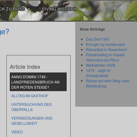
CH ZU ROSS
* LIVING HISTORY
ge?
Neue Beiträge
Das Dorf 1947
through my horses ears
Römerfest in Rosenheim
Fotoshooting im Kastell
Vetoniana bei Pfünz
Article Index
Weibsbilder 2026
1476 - Jagd im
Schwarzwald
ANNO DOMINI 1749 -
Römer auf dem Weg nach
LANDFRIEDENSBRUCH AN
Weißenburg
DER ROTEN STEIGE?
ALLTAG IM GASTHOF
UNTERSUCHUNG DES
ÜBERFALLS
VERGNÜGUNGEN UND
GESELLIGKEIT
VIDEO