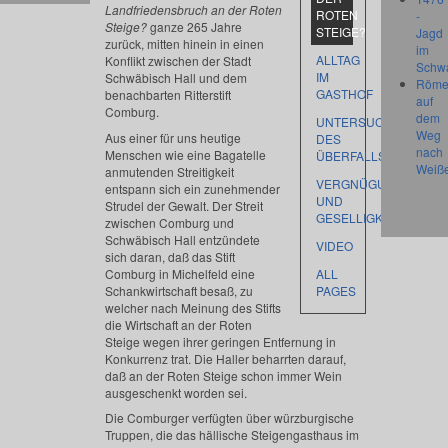
Landfriedensbruch an der Roten
ROTEN
-
Steige?
ganze 265 Jahre
STEIGE?
Jagd
zurück, mitten hinein in einen
im
ALLTAG
Konflikt zwischen der Stadt
Schw
IM
Schwäbisch Hall und dem
Röme
GASTHOF
benachbarten Ritterstift
auf
Comburg.
dem
UNTERSUCHUNG
Weg
Aus einer für uns heutige
DES
nach
Menschen wie eine Bagatelle
ÜBERFALLS
Weiß
anmutenden Streitigkeit
VERGNÜGUNGEN
entspann sich ein zunehmender
UND
Strudel der Gewalt. Der Streit
GESELLIGKEIT
zwischen Comburg und
Schwäbisch Hall entzündete
VIDEO
sich daran, daß das Stift
Comburg in Michelfeld eine
ALL
Schankwirtschaft besaß, zu
PAGES
welcher nach Meinung des Stifts
die Wirtschaft an der Roten
Steige wegen ihrer geringen Entfernung in
Konkurrenz trat. Die Haller beharrten darauf,
daß an der Roten Steige schon immer Wein
ausgeschenkt worden sei.
Die Comburger verfügten über würzburgische
Truppen, die das hällische Steigengasthaus im