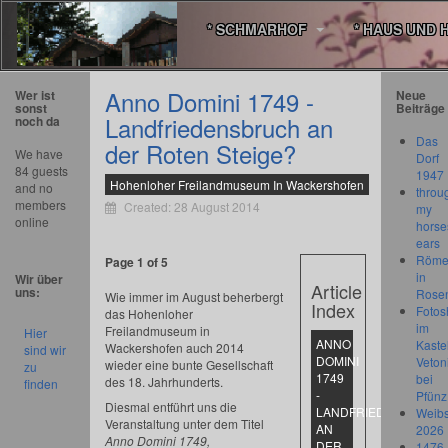
* SCHMARHOF
* HAUS UND 
Anno Domini 1749 -
Wer ist
Neue
sonst
Beiträge
Landfriedensbruch an
noch da
Das
der Roten Steige?
We have
Dorf
84 guests
1947
Hohenloher Freilandmuseum In Wackershofen
and no
throu
members
Created: 28 August 2014
my
online
horse
ears
Römer
Page 1 of 5
in
Wir über
Article
uns:
Rose
Wie immer im August beherbergt
Index
Fotos
das Hohenloher
im
Freilandmuseum in
Hier
ANNO
Kastel
Wackershofen auch 2014
sind wir
DOMINI
Veton
wieder eine bunte Gesellschaft
zu
1749
bei
des 18. Jahrhunderts.
finden
-
Pfünz
Diesmal entführt uns die
LANDFRIEDENSBRUC
Weibs
Veranstaltung unter dem Titel
AN
2026
Anno Domini 1749,
DER
1476