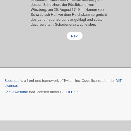
dessen Schutzherr, der Fürstbischof von
Würzburg, am 26. August 1749 im Namen von
Schwäbisch Hall vor dem Reichskammergericht
des Landfriedensbruchs angeklagt und später
dazu verurteilt, Schadenersatz zu leisten.
Next
Bootstrap
is a front-end framework of Twitter, Inc. Code licensed under
MIT
License.
Font Awesome
font licensed under
SIL OFL 1.1
.