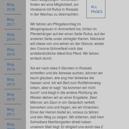
Blog
finden wir eine Möglichkeit, am
ALL
2018
Vorabend mit Rufus in Rossatz
PAGES
in der Wachau zu übernachten.
Blog
Wir fahren am Pfingstsonntag im
2017
Morgengrauen in Ammerfeld los, hinten im
Pferdehänger auf der einen Seite Rufus, auf der
Blog
anderen Seite unser zerlegter Karren. Niemand
2016
will etwas von uns sehen an der Grenze, weder
den Corona-Schnelltest noch das
Blog
amtstierärztliche Attest fürs Pferd. Wir fahren
2015
einfach durch.
Blog
Als wir nach etwa 5 Stunden in Rossatz
2014
eintreffen und die Adresse suchen, können wir
kaum glauben, wie eng hier teilweise die
Blog
Gassen sind. Ich will Bert zum Rollfährenweg
2013
lotsen, aber er sagt: "da kommen wir nicht
durch" und biegt in die andere Richtung ab.
Blog
Wieder stehen wir an einer Engstelle. Zwei
2012
Männer, am Zaun in ein Gespräch vertieft,
bemerken uns und fragen, wo wir hinwollen.
Blog
Einer der Herren bietet an, voraus zu fahren
2011
und den Weg zu zeigen. Wir erfahren, daß Herr
Schreibers Marillengarten direkt neben
Blog
unserem Stall liegt. Er dirigiert uns durch das 2
2010