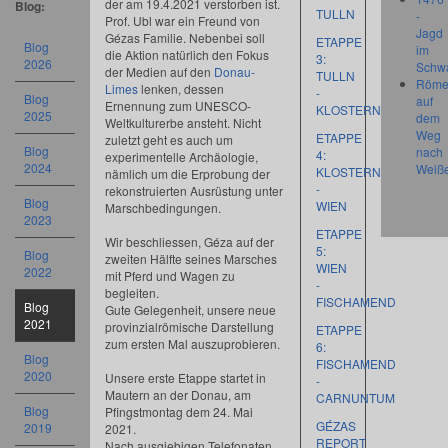
der am 19.4.2021 verstorben ist.
Blog:
TULLN
-
Prof. Ubl war ein Freund von
Jagd
Gézas Familie. Nebenbei soll
ETAPPE
Blog
im
die Aktion natürlich den Fokus
3:
2026
Schw
der Medien auf den
Donau-
TULLN
Röme
Limes
lenken, dessen
-
Blog
auf
Ernennung zum UNESCO-
KLOSTERNEUBURG
2025
dem
Weltkulturerbe ansteht. Nicht
Weg
ETAPPE
zuletzt geht es auch um
Blog
nach
4:
experimentelle Archäologie,
2024
Weiß
KLOSTERNEUBURG
nämlich um die Erprobung der
-
rekonstruierten Ausrüstung unter
Blog
WIEN
Marschbedingungen.
2023
ETAPPE
Wir beschliessen, Géza auf der
5:
Blog
zweiten Hälfte seines Marsches
WIEN
2022
mit Pferd und Wagen zu
-
begleiten.
FISCHAMEND
Blog
Gute Gelegenheit, unsere neue
2021
provinzialrömische Darstellung
ETAPPE
zum ersten Mal auszuprobieren.
6:
Blog
FISCHAMEND
2020
Unsere erste Etappe startet in
-
Mautern an der Donau, am
CARNUNTUM
Blog
Pfingstmontag dem 24. Mai
GÉZAS
2019
2021.
REPORT
Nach ausgiebigen Telefonaten