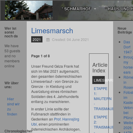
* SCHMARHOF
* HAUS UND 
Limesmarsch
Wer ist
Neue
sonst
Beiträge
noch da
2021
Created: 04 June 2021
Das
We have
Dorf
53 guests
1947
Page 1 of 8
and no
throu
members
my
Article
online
Unser Freund Géza Frank hat
horse
Index
sich im Mai 2021 aufgemacht,
ears
den gesamten österreichischen
Römer
LIMESMARSCH
Limesverlauf - von Grenze zu
in
Wir über
Grenze - in Kleidung und
uns:
Rose
ETAPPE
Ausrüstung eines römischen
Fotos
1:
Soldaten des 4. Jahrhunderts
im
MAUTERN
Hier
entlang zu marschieren.
Kastel
-
sind wir
Veton
TRAISMAUER
zu
In erster Linie sollte der
bei
finden
Fußmarsch stattfinden in
ETAPPE
Pfünz
Gedenken an
Prof. Hannsjörg
2:
Weibs
Ubl,
einen prominenten
TRAISMAUER
2026
österreichischen Archäologen,
Chronologischer
-
1476