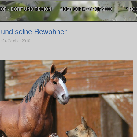
HOF - DORF UND REGION
* DER SCHMARHOF ZOO
* HO
 und seine Bewohner
: 24 October 2010