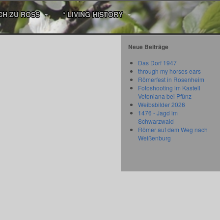
CH ZU ROSS
* LIVING HISTORY
Neue Beiträge
Das Dorf 1947
through my horses ears
Römerfest in Rosenheim
Fotoshooting im Kastell
Vetoniana bei Pfünz
Weibsbilder 2026
1476 - Jagd im
Schwarzwald
Römer auf dem Weg nach
Weißenburg