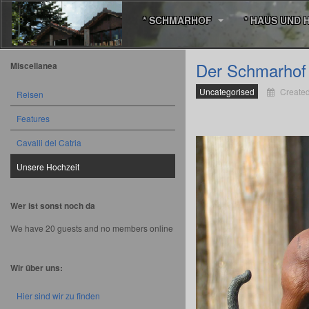
* SCHMARHOF
* HAUS UND 
Der Schmarhof
Miscellanea
Uncategorised
Created
Reisen
Features
Cavalli del Catria
Unsere Hochzeit
Wer ist sonst noch da
We have 20 guests and no members online
Wir über uns:
Hier sind wir zu finden