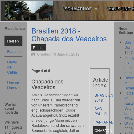
* SCHMARHOF
* HAUS UND 
Brasilien 2018 -
Miscellanea
Neue
Beiträge
Chapada dos Veadeiros
Reisen
Das
Dorf
Reisen
Features
1947
Created: 19 January 2019
throu
Cavalli
my
del
horse
Page 4 of 6
Catria
ears
Römer
Article
Chapada dos
Unsere
in
Index
Veadeiros
Hochzeit
Rose
Fotos
Am 18. Dezember fliegen wir
BRASILIEN
im
nach Brasília. Hier werden wir
2018
Kastel
Wer ist
von unserem (radebrechend
sonst
Veton
SÃO
englischsprachigen) Guide
noch da
bei
PAULO
Acauã abgeholt. Stolz erzählt
Pfünz
uns der junge Mann mit den
We have
PANTANAL
Weibs
Rastalocken und der schwarzen
114 guests
2026
Sonnenbrille sogleich, daß er
CHAPADA
and no
1476