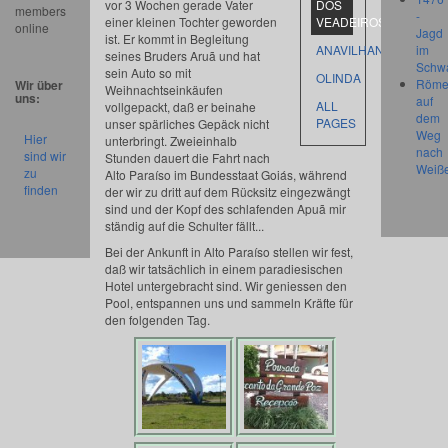
vor 3 Wochen gerade Vater
DOS
members
-
einer kleinen Tochter geworden
VEADEIROS
online
Jagd
ist. Er kommt in Begleitung
ANAVILHANAS
im
seines Bruders Aruã und hat
Schw
sein Auto so mit
OLINDA
Röme
Wir über
Weihnachtseinkäufen
uns:
auf
ALL
vollgepackt, daß er beinahe
dem
PAGES
unser spärliches Gepäck nicht
Weg
Hier
unterbringt. Zweieinhalb
nach
sind wir
Stunden dauert die Fahrt nach
Weiß
zu
Alto Paraíso im Bundesstaat Goiás, während
finden
der wir zu dritt auf dem Rücksitz eingezwängt
sind und der Kopf des schlafenden Apuã mir
ständig auf die Schulter fällt...
Bei der Ankunft in Alto Paraíso stellen wir fest,
daß wir tatsächlich in einem paradiesischen
Hotel untergebracht sind. Wir geniessen den
Pool, entspannen uns und sammeln Kräfte für
den folgenden Tag.