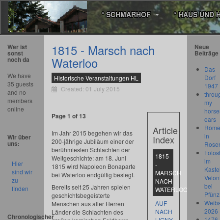
* SCHMARHOF
* HAUS UND 
1815 - Marsch nach
Wer ist
Neue
sonst
Beiträge
Waterloo
noch da
Das
We have
Dorf
Historische Veranstaltungen HL
35 guests
1947
Created: 01 July 2015
and no
throu
members
my
online
horse
Page 1 of 13
ears
Römer
Article
Im Jahr 2015 begehen wir das
in
Wir über
Index
200-jährige Jubiläum einer der
uns:
Rose
berühmtesten Schlachten der
Fotos
1815
Weltgeschichte: am 18. Juni
im
Hier
-
1815 wird Napoleon Bonaparte
Kastel
sind wir
MARSCH
bei Waterloo endgültig besiegt.
Veton
zu
NACH
bei
Bereits seit 25 Jahren spielen
finden
WATERLOO
Pfünz
geschichtsbegeisterte
Weibs
AUF
Menschen aus aller Herren
2026
NACH
Länder die Schlachten des
Chronologischer
1476
LIGNY