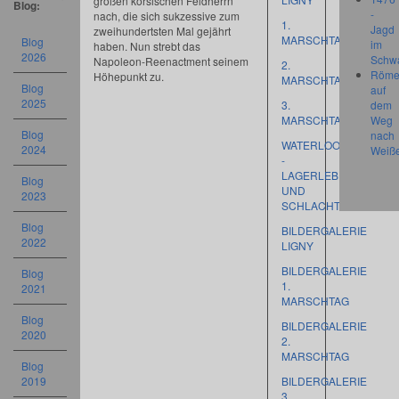
großen korsischen Feldherrn
Blog:
-
nach, die sich sukzessive zum
1.
Jagd
zweihundertsten Mal gejährt
MARSCHTAG
Blog
im
haben. Nun strebt das
2026
Schw
Napoleon-Reenactment seinem
2.
Röme
Höhepunkt zu.
MARSCHTAG
Blog
auf
2025
3.
dem
MARSCHTAG
Weg
Blog
nach
WATERLOO
2024
Weiß
-
LAGERLEBEN
Blog
UND
2023
SCHLACHT
Blog
BILDERGALERIE
2022
LIGNY
BILDERGALERIE
Blog
1.
2021
MARSCHTAG
Blog
BILDERGALERIE
2020
2.
MARSCHTAG
Blog
2019
BILDERGALERIE
3.