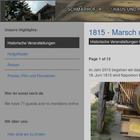
* SCHMARHOF
* HAUS UND 
1815 - Marsch 
Unsere Highlights:
Historische Veranstaltungen
Historische Veranstaltungen
Hufgeflüster
Page 1 of 13
Reisen
Im Jahr 2015 begehen wir das
18. Juni 1815 wird Napoleon B
Presse, Film und Fernsehen
Wer ist sonst noch da
We have 71 guests and no members online
Wir über uns:
Hier sind wir zu finden