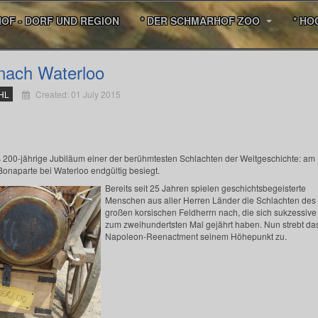
HOF - DORF UND REGION
* DER SCHMARHOF ZOO
* HO
nach Waterloo
 HL
Created: 01 July 2015
 200-jährige Jubiläum einer der berühmtesten Schlachten der Weltgeschichte: am
onaparte bei Waterloo endgültig besiegt.
Bereits seit 25 Jahren spielen geschichtsbegeisterte
Menschen aus aller Herren Länder die Schlachten des
großen korsischen Feldherrn nach, die sich sukzessive
zum zweihundertsten Mal gejährt haben. Nun strebt da
Napoleon-Reenactment seinem Höhepunkt zu.