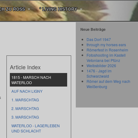
CH ZU ROSS
* LIVING HISTORY
Neue Beiträge
Das Dorf 1947
through my horses ears
Römerfest in Rosenheim
Fotoshooting im Kastell
Vetoniana bei Pfünz
Article Index
Weibsbilder 2026
1476 - Jagd im
Schwarzwald
1815 - MARSCH NACH
Römer auf dem Weg nach
WATERLOO
Weißenburg
AUF NACH LIGNY
s
1. MARSCHTAG
2. MARSCHTAG
3. MARSCHTAG
WATERLOO - LAGERLEBEN
UND SCHLACHT