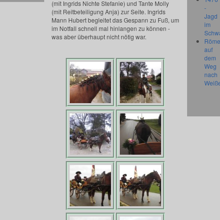
(mit Ingrids Nichte Stefanie) und Tante Molly
-
(mit Reitbeteiligung Anja) zur Seite. Ingrids
Jagd
Mann Hubert begleitet das Gespann zu Fuß, um
im
im Notfall schnell mal hinlangen zu können -
Schw
was aber überhaupt nicht nötig war.
Röme
auf
dem
Weg
nach
Weiß