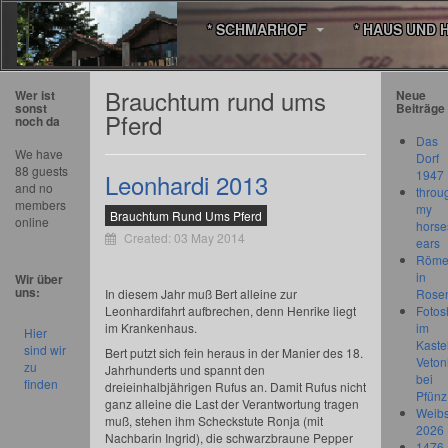
* SCHMARHOF
* HAUS UND 
Brauchtum rund ums
Wer ist
Neue
sonst
Beiträge
Pferd
noch da
Das
We have
Dorf
88 guests
1947
Leonhardi 2013
and no
throu
members
my
Brauchtum Rund Ums Pferd
online
horse
Created: 03 May 2014
ears
Römer
in
Wir über
uns:
In diesem Jahr muß Bert alleine zur
Rose
Leonhardifahrt aufbrechen, denn Henrike liegt
Fotos
im Krankenhaus.
im
Hier
Kastel
sind wir
Bert putzt sich fein heraus in der Manier des 18.
Veton
zu
Jahrhunderts und spannt den
bei
finden
dreieinhalbjährigen Rufus an. Damit Rufus nicht
Pfünz
ganz alleine die Last der Verantwortung tragen
Weibs
muß, stehen ihm Scheckstute Ronja (mit
2026
Nachbarin Ingrid), die schwarzbraune Pepper
1476