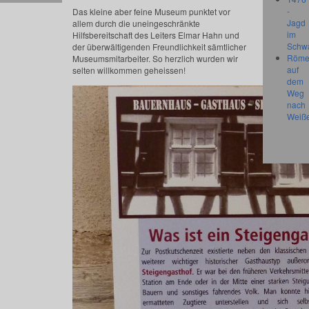
-
Das kleine aber feine Museum punktet vor
Jagd
allem durch die uneingeschränkte
im
Hilfsbereitschaft des Leiters Elmar Hahn und
Schw
der überwältigenden Freundlichkeit sämtlicher
Röme
Museumsmitarbeiter. So herzlich wurden wir
auf
selten willkommen geheissen!
dem
Weg
nach
Weiß