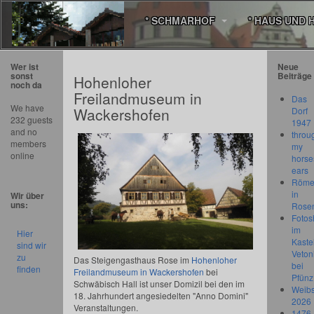
* SCHMARHOF
* HAUS UND 
Wer ist
Neue
sonst
Beiträge
Hohenloher
noch da
Freilandmuseum in
Das
We have
Wackershofen
Dorf
232 guests
1947
and no
throu
members
my
online
horse
ears
Römer
in
Wir über
uns:
Rose
Fotos
im
Hier
Kastel
sind wir
Veton
zu
Das Steigengasthaus Rose im
Hohenloher
bei
finden
Freilandmuseum in Wackershofen
bei
Pfünz
Schwäbisch Hall ist unser Domizil bei den im
Weibs
18. Jahrhundert angesiedelten "Anno Domini"
2026
Veranstaltungen.
1476