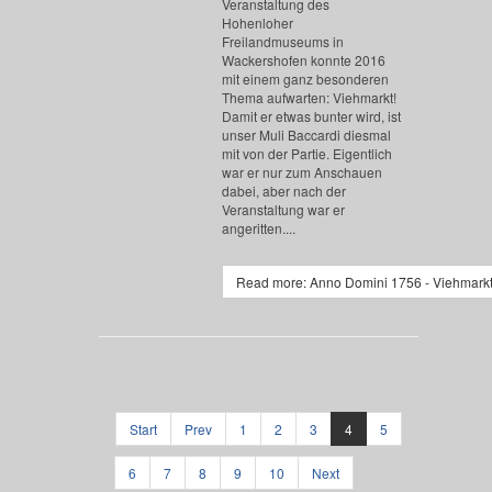
Veranstaltung des
Hohenloher
Freilandmuseums in
Wackershofen konnte 2016
mit einem ganz besonderen
Thema aufwarten: Viehmarkt!
Damit er etwas bunter wird, ist
unser Muli Baccardi diesmal
mit von der Partie. Eigentlich
war er nur zum Anschauen
dabei, aber nach der
Veranstaltung war er
angeritten....
Read more: Anno Domini 1756 - Viehmark
Start
Prev
1
2
3
4
5
6
7
8
9
10
Next