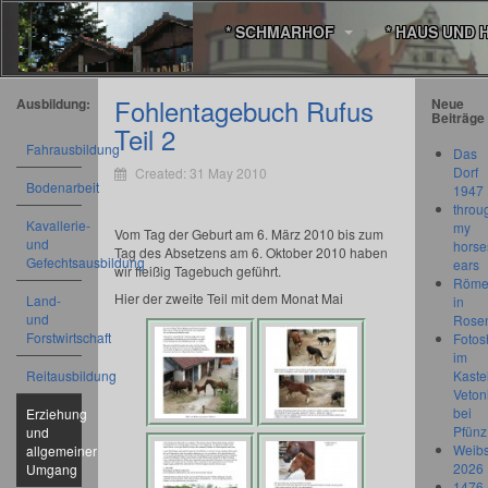
* SCHMARHOF
* HAUS UND 
Fohlentagebuch Rufus
Ausbildung:
Neue
Beiträge
Teil 2
Fahrausbildung
Das
Dorf
Created: 31 May 2010
Bodenarbeit
1947
throu
Kavallerie-
my
Vom Tag der Geburt am 6. März 2010 bis zum
und
horse
Tag des Absetzens am 6. Oktober 2010 haben
Gefechtsausbildung
ears
wir fleißig Tagebuch geführt.
Römer
Hier der zweite Teil mit dem Monat Mai
Land-
in
und
Rose
Forstwirtschaft
Fotos
im
Reitausbildung
Kastel
Veton
bei
Erziehung
Pfünz
und
Weibs
allgemeiner
2026
Umgang
1476