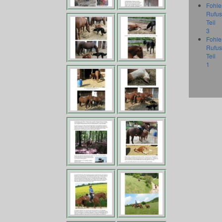
Fohle
Rufus
Teil
3
Fohle
Rufus
Teil
1