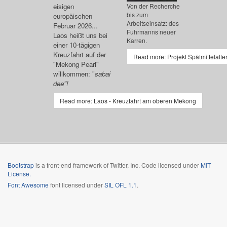
Von der Recherche
eisigen
bis zum
europäischen
Arbeitseinsatz: des
Februar 2026...
Fuhrmanns neuer
Laos heißt uns bei
Karren.
einer 10-tägigen
Kreuzfahrt auf der
Read more: Projekt Spätmittelalte
"Mekong Pearl"
willkommen: "
saba
i
dee"!
Read more: Laos - Kreuzfahrt am oberen Mekong
Bootstrap
is a front-end framework of Twitter, Inc. Code licensed under
MIT
License.
Font Awesome
font licensed under
SIL OFL 1.1
.