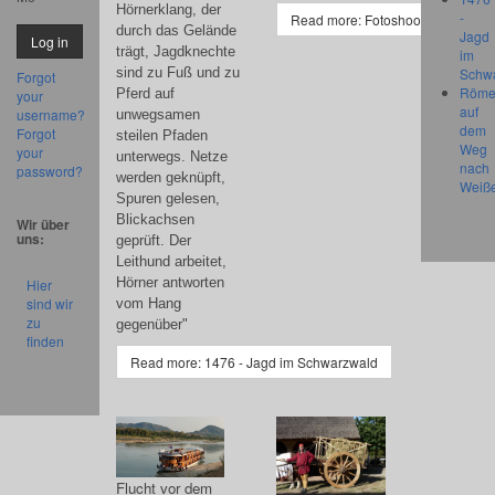
Hörnerklang, der
-
Read more: Fotoshooting im Kaste
durch das Gelände
Jagd
trägt, Jagdknechte
im
Schw
sind zu Fuß und zu
Forgot
Röme
Pferd auf
your
auf
username?
unwegsamen
dem
Forgot
steilen Pfaden
Weg
your
unterwegs. Netze
nach
password?
werden geknüpft,
Weiß
Spuren gelesen,
Blickachsen
Wir über
uns:
geprüft. Der
Leithund arbeitet,
Hörner antworten
Hier
sind wir
vom Hang
zu
gegenüber"
finden
Read more: 1476 - Jagd im Schwarzwald
Flucht vor dem