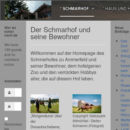
* SCHMARHOF
* HAUS UND 
Der Schmarhof und
Wer ist
Neue
sonst
Beiträge
seine Bewohner
noch da
Das
We have
Dorf
190 guests
1947
Willkommen auf der Homepage des
and no
throu
Schmarhofes zu Ammerfeld und
members
my
online
seiner Bewohner, dem hofeigenen
horse
ears
Zoo und den verrückten Hobbys
Römer
aller, die auf diesem Hof leben.
in
Anmelden
Rose
Fotos
im
Kastel
Veton
bei
Pfünz
Copyright: Naturpark
„Morgendunst über
Weibs
Altmühltal / Stefan
der
Remember
2026
Schramm (Fotograf)
Donauhochebene,
Me
1476