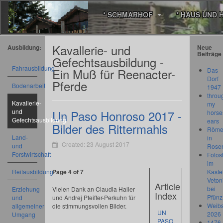
* SCHMARHOF
* HAUS UND 
Kavallerie- und
Ausbildung:
Neue
Beiträge
Gefechtsausbildung -
Fahrausbildung
Ein Muß für Reenacter-
Das
Dorf
Pferde
Bodenarbeit
1947
throu
Kavallerie-
my
und
Un Paso Honroso 2017 -
horse
Gefechtsausbildung
ears
Bilder des Rittermahls
Römer
Land-
in
Created: 23 August 2017
und
Rose
Forstwirtschaft
Fotos
im
Reitausbildung
Page 4 of 7
Kastel
Veton
Article
bei
Erziehung
Vielen Dank an Claudia Haller
Index
Pfünz
und
und Andrej Pfeiffer-Perkuhn für
Weibs
allgemeiner
die stimmungsvollen Bilder.
UN
2026
Umgang
PASO
1476