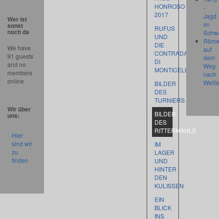
HONROSO
-
2017
Jagd
Wer ist
im
sonst
RUFUS
noch da
Schw
UND
Röme
DIE
We have
auf
CONTRADA
91 guests
dem
DI
and no
Weg
MONTICELLI
members
nach
online
Weiß
BILDER
DES
TURNIERS
Wir über
BILDER
uns:
DES
RITTERMAHLS
Hier
sind wir
IM
zu
LAGER
finden
UND
HINTER
DEN
KULISSEN
EIN
BLICK
INS