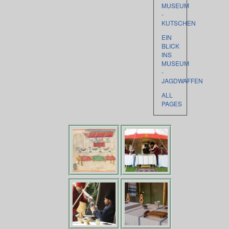
MUSEUM
-
KUTSCHEN
EIN
BLICK
INS
MUSEUM
-
JAGDWAFFEN
ALL
PAGES