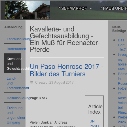
* SCHMARHOF
* HAUS UND 
Kavallerie- und
Ausbildung:
Neue
Beiträge
Gefechtsausbildung -
Fahrausbildung
Ein Muß für Reenacter-
Das
Dorf
Pferde
Bodenarbeit
1947
throu
Kavallerie-
my
und
Un Paso Honroso 2017 -
horse
Gefechtsausbildung
ears
Bilder des Turniers
Römer
Land-
in
Created: 23 August 2017
und
Rose
Forstwirtschaft
Fotos
im
Reitausbildung
Page 3 of 7
Kastel
Veton
Article
bei
Erziehung
Index
Pfünz
und
Weibs
allgemeiner
UN
2026
Umgang
Vielen Dank an Andreas
PASO
1476
Petitjean für die wundervollen