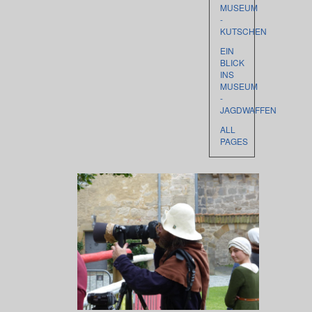
MUSEUM
-
KUTSCHEN
EIN
BLICK
INS
MUSEUM
-
JAGDWAFFEN
ALL
PAGES