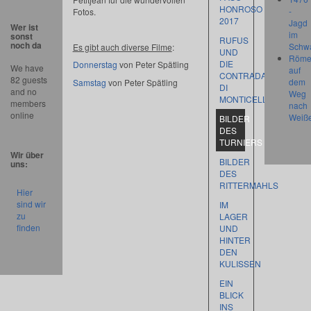
HONROSO
-
Fotos.
2017
Jagd
Wer ist
im
sonst
RUFUS
noch da
Schw
Es gibt auch diverse Filme
:
UND
Röme
DIE
Donnerstag
von Peter Spätling
We have
auf
CONTRADA
82 guests
dem
Samstag
von Peter Spätling
DI
and no
Weg
MONTICELLI
members
nach
online
Weiß
BILDER
DES
TURNIERS
Wir über
BILDER
uns:
DES
RITTERMAHLS
Hier
sind wir
IM
zu
LAGER
finden
UND
HINTER
DEN
KULISSEN
EIN
BLICK
INS