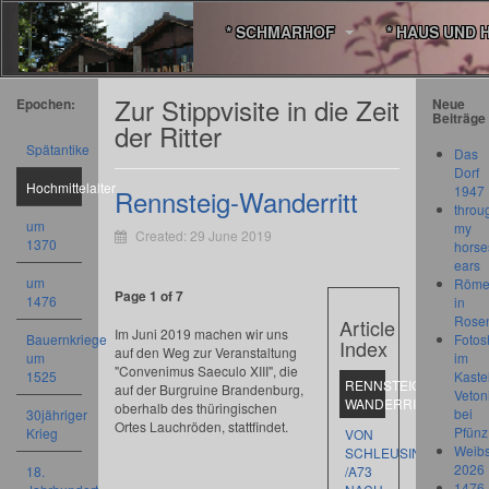
* SCHMARHOF
* HAUS UND 
Zur Stippvisite in die Zeit
Epochen:
Neue
Beiträge
der Ritter
Spätantike
Das
Dorf
Hochmittelalter
1947
Rennsteig-Wanderritt
throu
um
my
Created: 29 June 2019
1370
horse
ears
um
Römer
Page 1 of 7
1476
in
Rose
Article
Im Juni 2019 machen wir uns
Bauernkriege
Fotos
Index
auf den Weg zur Veranstaltung
um
im
"Convenimus Saeculo XIII", die
1525
Kastel
RENNSTEIG-
auf der Burgruine Brandenburg,
Veton
WANDERRITT
oberhalb des thüringischen
bei
30jähriger
Ortes Lauchröden, stattfindet.
Pfünz
Krieg
VON
Weibs
SCHLEUSINGEN
2026
18.
/A73
1476