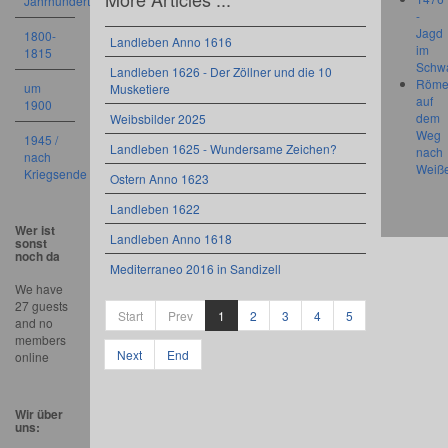
Jahrhundert
-
Jagd
1800-
Landleben Anno 1616
im
1815
Schw
Landleben 1626 - Der Zöllner und die 10
Röme
um
Musketiere
auf
1900
dem
Weibsbilder 2025
Weg
1945 /
Landleben 1625 - Wundersame Zeichen?
nach
nach
Weiß
Kriegsende
Ostern Anno 1623
Landleben 1622
Wer ist
Landleben Anno 1618
sonst
noch da
Mediterraneo 2016 in Sandizell
We have
27 guests
Start
Prev
1
2
3
4
5
and no
members
Next
End
online
Wir über
uns: