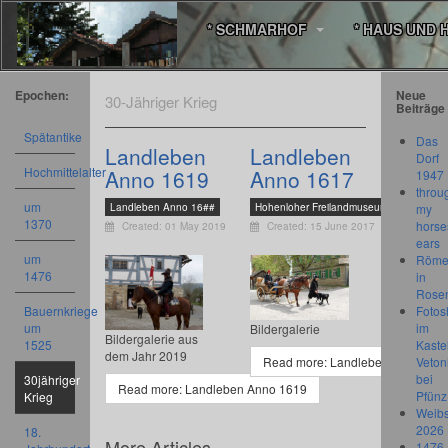
* SCHMARHOF
* HAUS UND 
Epochen:
Neue
30-Jähriger Krieg
Beiträge
Spätantike
Das
Landleben
Landleben
Dorf
Hochmittelalter
Anno 1619
Anno 1617
1947
throu
um
Landleben Anno 16##
Hohenloher Freilandmuseum In Wackers
my
1370
horse
Created: 01 May 2019
Created: 15 June 2017
ears
um
Römer
1476
in
Rose
Bauernkriege
Fotos
um
im
Bildergalerie
Bildergalerie aus
1525
Kastel
dem Jahr 2019
Read more: Landleben Anno 161
Veton
bei
30jähriger
Read more: Landleben Anno 1619
Pfünz
Krieg
Weibs
2026
18.
More Articles ...
1476