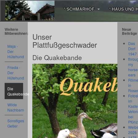
* SCHMARHOF
* HAUS UND 
Weitere
Neue
Mitbewohner:
Beiträge
Unser
Plattfußgeschwader
Das
Maja -
Dorf
Der
1947
Die Quakebande
Hütehund
throu
my
Frieda -
horse
Der
ears
Hütehund
Römer
in
Die
Rose
Quakebande
Fotos
im
Wilde
Kastel
Nachbarn
Veton
bei
Sonstiges
Pfünz
Getier
Weibs
2026
1476