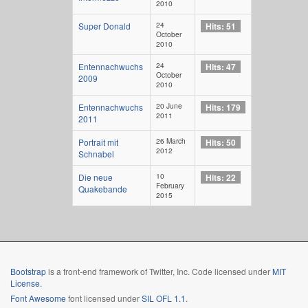
2010
24
Super Donald
Hits: 51
October
2010
24
Entennachwuchs
Hits: 47
October
2009
2010
20 June
Entennachwuchs
Hits: 179
2011
2011
26 March
Portrait mit
Hits: 50
2012
Schnabel
10
Die neue
Hits: 22
February
Quakebande
2015
Bootstrap
is a front-end framework of Twitter, Inc. Code licensed under
MIT
License.
Font Awesome
font licensed under
SIL OFL 1.1
.