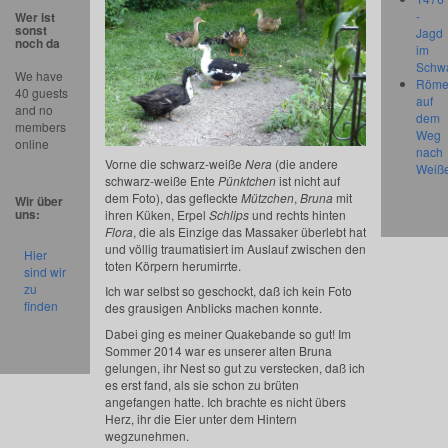
-
Wer ist
sonst
Jagd
noch da
im
Schw
We have
Röme
40 guests
auf
and no
dem
members
Weg
online
nach
Vorne die schwarz-weiße
Nera
(die andere
Weiß
schwarz-weiße Ente
Pünktchen
ist nicht auf
dem Foto), das gefleckte
Mützchen
,
Bruna
mit
Wir über
uns:
ihren Küken, Erpel
Schlips
und rechts hinten
Flora
, die als Einzige das Massaker überlebt hat
und völlig traumatisiert im Auslauf zwischen den
Hier
toten Körpern herumirrte.
sind wir
zu
Ich war selbst so geschockt, daß ich kein Foto
finden
des grausigen Anblicks machen konnte.
Dabei ging es meiner Quakebande so gut! Im
Sommer 2014 war es unserer alten Bruna
gelungen, ihr Nest so gut zu verstecken, daß ich
es erst fand, als sie schon zu brüten
angefangen hatte. Ich brachte es nicht übers
Herz, ihr die Eier unter dem Hintern
wegzunehmen.