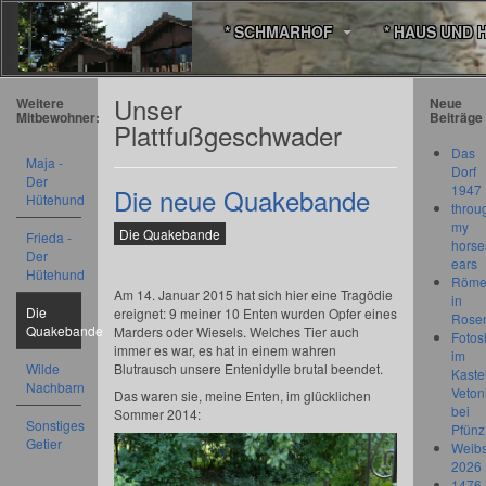
* SCHMARHOF
* HAUS UND 
Unser
Weitere
Neue
Mitbewohner:
Beiträge
Plattfußgeschwader
Das
Maja -
Dorf
Der
1947
Die neue Quakebande
Hütehund
throu
my
Die Quakebande
Frieda -
horse
Der
ears
Hütehund
Römer
Am 14. Januar 2015 hat sich hier eine Tragödie
in
Die
ereignet: 9 meiner 10 Enten wurden Opfer eines
Rose
Quakebande
Marders oder Wiesels. Welches Tier auch
Fotos
immer es war, es hat in einem wahren
im
Wilde
Blutrausch unsere Entenidylle brutal beendet.
Kastel
Nachbarn
Veton
Das waren sie, meine Enten, im glücklichen
bei
Sommer 2014:
Sonstiges
Pfünz
Getier
Weibs
2026
1476