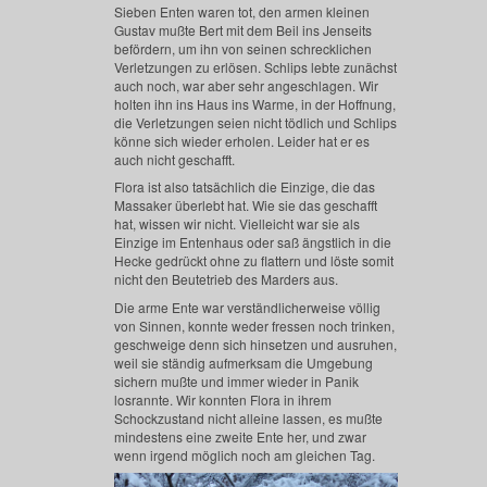
Sieben Enten waren tot, den armen kleinen
Gustav mußte Bert mit dem Beil ins Jenseits
befördern, um ihn von seinen schrecklichen
Verletzungen zu erlösen. Schlips lebte zunächst
auch noch, war aber sehr angeschlagen. Wir
holten ihn ins Haus ins Warme, in der Hoffnung,
die Verletzungen seien nicht tödlich und Schlips
könne sich wieder erholen. Leider hat er es
auch nicht geschafft.
Flora ist also tatsächlich die Einzige, die das
Massaker überlebt hat. Wie sie das geschafft
hat, wissen wir nicht. Vielleicht war sie als
Einzige im Entenhaus oder saß ängstlich in die
Hecke gedrückt ohne zu flattern und löste somit
nicht den Beutetrieb des Marders aus.
Die arme Ente war verständlicherweise völlig
von Sinnen, konnte weder fressen noch trinken,
geschweige denn sich hinsetzen und ausruhen,
weil sie ständig aufmerksam die Umgebung
sichern mußte und immer wieder in Panik
losrannte. Wir konnten Flora in ihrem
Schockzustand nicht alleine lassen, es mußte
mindestens eine zweite Ente her, und zwar
wenn irgend möglich noch am gleichen Tag.