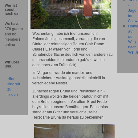
-
Wer ist
sonst
Jagd
noch da
im
Schw
We have
Röme
378 guests
auf
Wochenlang habe ich Eier unserer fünf
and no
dem
Entenmädels gesammelt, vorrangig die von
members
Weg
Claire, der reinrassigen Rouen Clair Dame.
online
nach
Claires Eier waren von Form und
Weiß
Schalenoberfläche deutlich von den anderen zu
unterscheiden (die anderen gab's zuweilen
Wir über
doch noch zum Frühstück).
uns:
Im Vorgarten wurde ein marder- und
fuchssicherer Auslauf gebastelt, unterteilt in
Hier
verschiedene Nester.
sind wir
zu
Zunächst zogen Bruna und Pünktchen ein -
finden
allerdings wollten die beiden partout nicht mit
dem Brüten beginnen. Vor allem Erpel Frodo
boykottierte unsere Bemühungen. Pausenlos
stand er am Gitter und versuchte, seine
Herzdame Bruna da heraus zu bekommen.