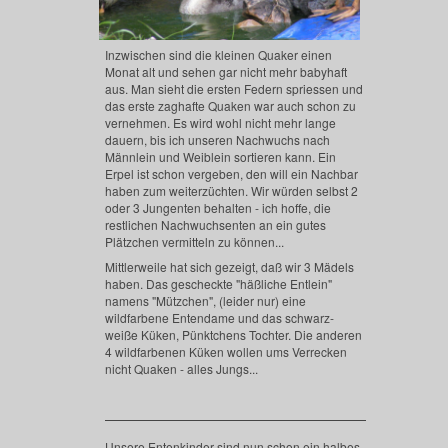
Inzwischen sind die kleinen Quaker einen
Monat alt und sehen gar nicht mehr babyhaft
aus. Man sieht die ersten Federn spriessen und
das erste zaghafte Quaken war auch schon zu
vernehmen. Es wird wohl nicht mehr lange
dauern, bis ich unseren Nachwuchs nach
Männlein und Weiblein sortieren kann. Ein
Erpel ist schon vergeben, den will ein Nachbar
haben zum weiterzüchten. Wir würden selbst 2
oder 3 Jungenten behalten - ich hoffe, die
restlichen Nachwuchsenten an ein gutes
Plätzchen vermitteln zu können...
Mittlerweile hat sich gezeigt, daß wir 3 Mädels
haben. Das gescheckte "häßliche Entlein"
namens "Mützchen", (leider nur) eine
wildfarbene Entendame und das schwarz-
weiße Küken, Pünktchens Tochter. Die anderen
4 wildfarbenen Küken wollen ums Verrecken
nicht Quaken - alles Jungs...
Unsere Entenkinder sind nun schon ein halbes