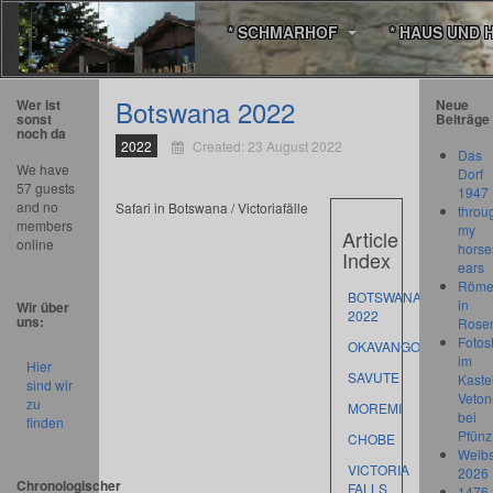
* SCHMARHOF
* HAUS UND 
Botswana 2022
Wer ist
Neue
sonst
Beiträge
noch da
2022
Created: 23 August 2022
Das
We have
Dorf
57 guests
1947
and no
Safari in Botswana / Victoriafälle
throu
members
my
Article
online
horse
Index
ears
Römer
BOTSWANA
in
Wir über
2022
uns:
Rose
Fotos
OKAVANGO
im
Hier
SAVUTE
Kastel
sind wir
Veton
zu
MOREMI
bei
finden
Pfünz
CHOBE
Weibs
VICTORIA
2026
Chronologischer
FALLS
1476