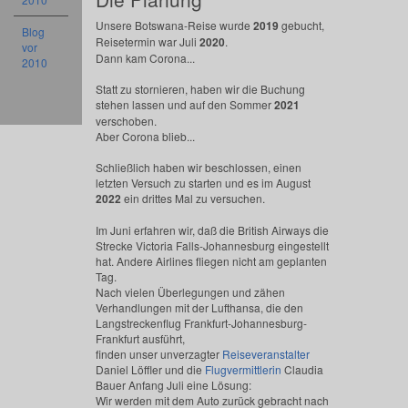
Unsere Botswana-Reise wurde
2019
gebucht,
Blog
Reisetermin war Juli
2020
.
vor
Dann kam Corona...
2010
Statt zu stornieren, haben wir die Buchung
stehen lassen und auf den Sommer
2021
verschoben.
Aber Corona blieb...
Schließlich haben wir beschlossen, einen
letzten Versuch zu starten und es im August
2022
ein drittes Mal zu versuchen.
Im Juni erfahren wir, daß die British Airways die
Strecke Victoria Falls-Johannesburg eingestellt
hat. Andere Airlines fliegen nicht am geplanten
Tag.
Nach vielen Überlegungen und zähen
Verhandlungen mit der Lufthansa, die den
Langstreckenflug Frankfurt-Johannesburg-
Frankfurt ausführt,
finden unser unverzagter
Reiseveranstalter
Daniel Löffler und die
Flugvermittlerin
Claudia
Bauer Anfang Juli eine Lösung:
Wir werden mit dem Auto zurück gebracht nach