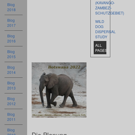
(KAVANGO-
Blog
ZAMBEZI-
2018
SCHUTZGEBIET)
Blog
WILD
2017
DOG
DISPERSAL
Blog
STUDY
2016
ALL
PAGES
Blog
2015
Blog
2014
Blog
2013
Blog
2012
Blog
2011
Blog
Die Planung
2010