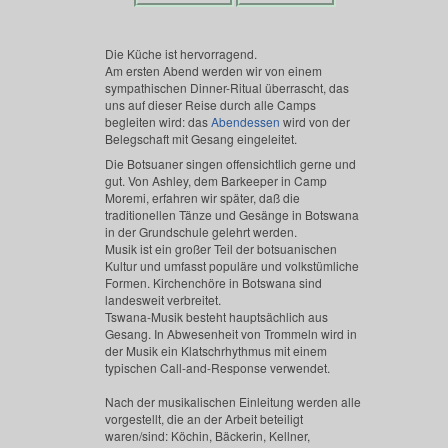
Die Küche ist hervorragend.
Am ersten Abend werden wir von einem
sympathischen Dinner-Ritual überrascht, das
uns auf dieser Reise durch alle Camps
begleiten wird: das
Abendessen
wird von der
Belegschaft mit Gesang eingeleitet.
Die Botsuaner singen offensichtlich gerne und
gut. Von Ashley, dem Barkeeper in Camp
Moremi, erfahren wir später, daß die
traditionellen Tänze und Gesänge in Botswana
in der Grundschule gelehrt werden.
Musik ist ein großer Teil der botsuanischen
Kultur und umfasst populäre und volkstümliche
Formen. Kirchenchöre in Botswana sind
landesweit verbreitet.
Tswana-Musik besteht hauptsächlich aus
Gesang. In Abwesenheit von Trommeln wird in
der Musik ein Klatschrhythmus mit einem
typischen Call-and-Response verwendet.
Nach der musikalischen Einleitung werden alle
vorgestellt, die an der Arbeit beteiligt
waren/sind: Köchin, Bäckerin, Kellner,