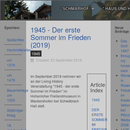
* SCHMARHOF
* HAUS UND 
1945 - Der erste
Epochen:
Neue
Beiträge
Sommer im Frieden
Spätantike
Das
(2019)
Dorf
Hochmittelalter
1947
1945
throu
um
Created: 23 September 2019
my
1370
horse
ears
um
Römer
Im September 2019 nehmen wir
1476
in
an der Living History
Article
Rose
Veranstaltung "1945 - der erste
Index
Bauernkriege
Fotos
Sommer im Frieden" im
um
im
Hohenloher Freilandmuseum in
1945
1525
Kastel
Wackershofen bei Schwäbisch
-
Veton
Hall statt.
DER
bei
30jähriger
ERSTE
Pfünz
Krieg
SOMMER
Weibs
IM
2026
18.
FRIEDEN
1476