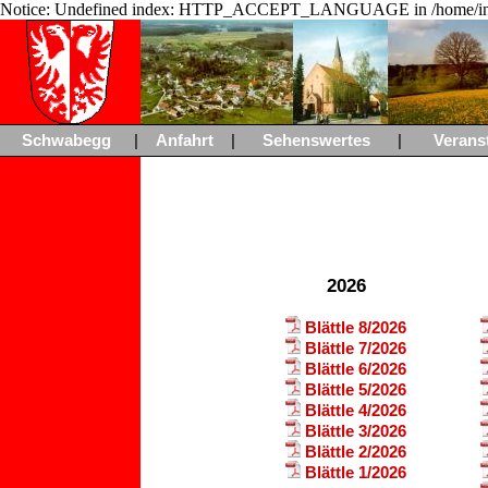
Notice: Undefined index: HTTP_ACCEPT_LANGUAGE in /home/ing
Schwabegg
|
Anfahrt
|
Sehenswertes
|
Verans
2026
Blättle 8/2026
Blättle 7/2026
Blättle 6/2026
Blättle 5/2026
Blättle 4/2026
Blättle 3/2026
Blättle 2/2026
Blättle 1/2026