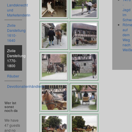
-
Landsknecht
Jagd
und
im
Marketenderin
Schw
Röme
Zivile
auf
Darstellung
dem
1610-
Weg
1640
nach
Weiß
Zivile
Darstellung
1770-
1800
Räuber
Devotionalienhändlerin
Wer ist
sonst
noch da
We have
47 guests
and no