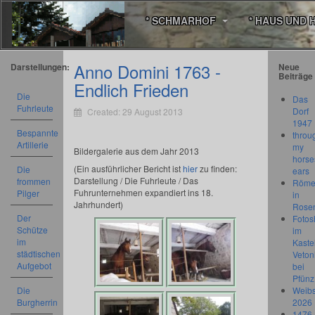
* SCHMARHOF
* HAUS UND 
Anno Domini 1763 -
Darstellungen:
Neue
Beiträge
Endlich Frieden
Die
Das
Fuhrleute
Dorf
Created: 29 August 2013
1947
Bespannte
throu
Artillerie
my
Bildergalerie aus dem Jahr 2013
horse
(Ein ausführlicher Bericht ist
hier
zu finden:
Die
ears
Darstellung / Die Fuhrleute / Das
frommen
Römer
Fuhrunternehmen expandiert ins 18.
Pilger
in
Jahrhundert)
Rose
Der
Fotos
Schütze
im
im
Kastel
städtischen
Veton
Aufgebot
bei
Pfünz
Die
Weibs
Burgherrin
2026
1476