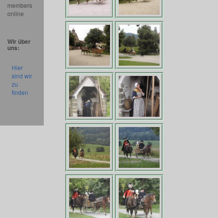
members
online
Wir über
uns:
Hier
sind wir
zu
finden