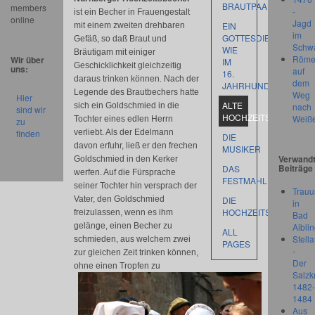
BRAUTPAAR
members
-
ist ein Becher in Frauengestalt
online
Jagd
EIN
mit einem zweiten drehbaren
im
GOTTESDIENST
Gefäß, so daß Braut und
Schw
WIE
Bräutigam mit einiger
Röme
Wir über
IM
Geschicklichkeit gleichzeitig
uns:
auf
16.
daraus trinken können. Nach der
dem
JAHRHUNDERT
Legende des Brautbechers hatte
Weg
Hier
ALTE
sich ein Goldschmied in die
nach
sind wir
HOCHZEITSBRÄUCHE
Weiß
Tochter eines edlen Herrn
zu
finden
verliebt. Als der Edelmann
DIE
davon erfuhr, ließ er den frechen
MUSIKER
Verwand
Goldschmied in den Kerker
Beiträge
DAS
werfen. Auf die Fürsprache
FESTMAHL
seiner Tochter hin versprach der
Trauu
Vater, den Goldschmied
DIE
in
HOCHZEITSFEIER
freizulassen, wenn es ihm
Bad
Aibli
gelänge, einen Becher zu
ALL
Stella
schmieden, aus welchem zwei
PAGES
-
zur gleichen Zeit trinken können,
Der
ohne einen Tropfen zu
Salzk
1482-
1484
Aus