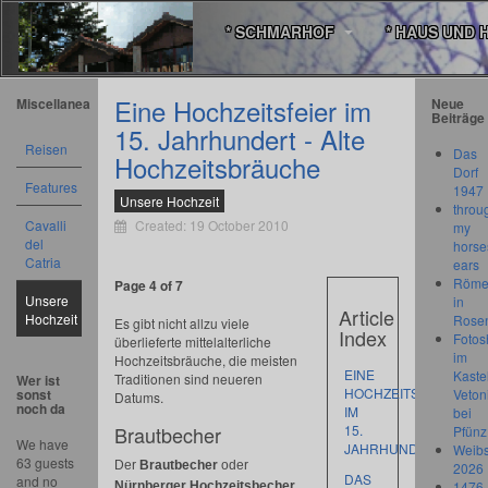
* SCHMARHOF
* HAUS UND 
Eine Hochzeitsfeier im
Miscellanea
Neue
Beiträge
15. Jahrhundert - Alte
Reisen
Das
Hochzeitsbräuche
Dorf
Features
1947
Unsere Hochzeit
throu
Cavalli
Created: 19 October 2010
my
del
horse
Catria
ears
Römer
Page 4 of 7
Unsere
in
Article
Hochzeit
Rose
Es gibt nicht allzu viele
Index
Fotos
überlieferte mittelalterliche
im
Hochzeitsbräuche, die meisten
EINE
Kastel
Traditionen sind neueren
Wer ist
HOCHZEITSFEIER
sonst
Veton
Datums.
noch da
IM
bei
Brautbecher
15.
Pfünz
We have
JAHRHUNDERT
Weibs
63 guests
Der
Brautbecher
oder
2026
DAS
and no
1476
Nürnberger Hochzeitsbecher