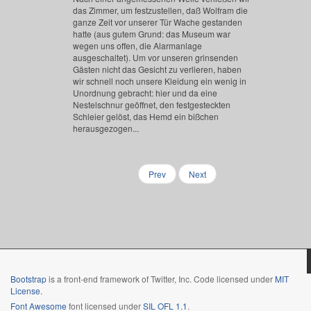
das Zimmer, um festzustellen, daß Wolfram die
ganze Zeit vor unserer Tür Wache gestanden
hatte (aus gutem Grund: das Museum war
wegen uns offen, die Alarmanlage
ausgeschaltet). Um vor unseren grinsenden
Gästen nicht das Gesicht zu verlieren, haben
wir schnell noch unsere Kleidung ein wenig in
Unordnung gebracht: hier und da eine
Nestelschnur geöffnet, den festgesteckten
Schleier gelöst, das Hemd ein bißchen
herausgezogen...
Prev
Next
Bootstrap
is a front-end framework of Twitter, Inc. Code licensed under
MIT
License.
Font Awesome
font licensed under
SIL OFL 1.1
.