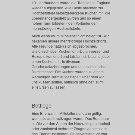
19. Jahrhunderts wurde die Tradition in England
wieder aufgegriffen. Alle Gäste brachten zur
Hochzeitsfeier selbstgebackene Kuchen mit, die
übereinandergestellt wurden und so einen
hohen Turm bildeten - den Vorläufer der
mehrstöckigen Hochzeitstorte.
Auch wenn es im Mittelalter nicht belegt ist - wir
bekamen unsere mehrstöckige Hochzeitstorte.
Alle Freunde hatten sich abgesprochen,
telefonisch über Kuchenform-Durchmesser und
Rezepte konferiert und tatsächlich brachte jeder
einen Kuchen mit, in diversen
Geschmacksrichtungen und unterschiedlichem
Durchmesser. Die Kuchen wurden zu einem
wackeligen Turm aufgestapelt, über dem wir
uns küssen sollten, natürlich ohne den Turm
einstürzen zu lassen.
Bettlege
Eine Ehe war im Mittelalter nur dann gültig,
wenn sie auch vollzogen wurde. Das Brautpaar
mußte vor den Augen der Hochzeitsgesellschaft
oder zumindest mehrerer Zeugen gemeinsam
das Ehebett besteigen. Selbstverständlich war