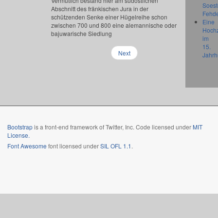
Vermutlich bestand hier am südöstlichen
Soest
Abschnitt des fränkischen Jura in der
Fehd
schützenden Senke einer Hügelreihe schon
Eine
zwischen 700 und 800 eine alemannische oder
Hochz
bajuwarische Siedlung
im
15.
Next
Jahrh
Bootstrap
is a front-end framework of Twitter, Inc. Code licensed under
MIT
License.
Font Awesome
font licensed under
SIL OFL 1.1
.