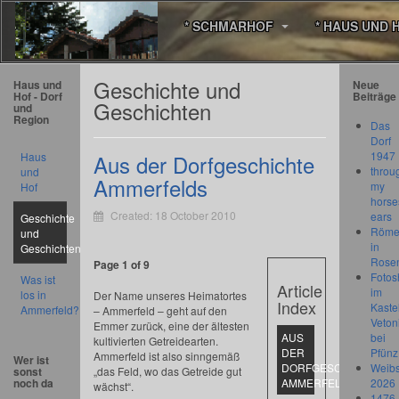
* SCHMARHOF
* HAUS UND 
Geschichte und
Haus und
Neue
Hof - Dorf
Beiträge
Geschichten
und
Region
Das
Dorf
1947
Haus
Aus der Dorfgeschichte
throu
und
Ammerfelds
my
Hof
horse
Created: 18 October 2010
ears
Geschichte
Römer
und
in
Geschichten
Rose
Page 1 of 9
Fotos
Was ist
Article
im
los in
Der Name unseres Heimatortes
Index
Kastel
Ammerfeld?
– Ammerfeld – geht auf den
Veton
Emmer zurück, eine der ältesten
AUS
bei
kultivierten Getreidearten.
DER
Pfünz
Ammerfeld ist also sinngemäß
Wer ist
DORFGESCHICHTE
Weibs
„das Feld, wo das Getreide gut
sonst
noch da
AMMERFELDS
2026
wächst“.
1476