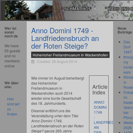
* SCHMARHOF
* HAUS UND 
Anno Domini 1749 -
Wer ist
Neue
sonst
Beiträge
Landfriedensbruch an
noch da
Das
der Roten Steige?
We have
Dorf
55 guests
1947
Hohenloher Freilandmuseum In Wackershofen
and no
throu
members
Created: 28 August 2014
my
online
horse
ears
Römer
Wie immer im August beherbergt
in
Wir über
das Hohenloher
Article
uns:
Rose
Freilandmuseum in
Index
Fotos
Wackershofen auch 2014
im
wieder eine bunte Gesellschaft
Hier
ANNO
Kastel
des 18. Jahrhunderts.
sind wir
DOMINI
Veton
zu
Diesmal entführt uns die
1749
bei
finden
Veranstaltung unter dem Titel
-
Pfünz
Anno Domini 1749,
LANDFRIEDENSBRUC
Weibs
Landfriedensbruch an der Roten
AN
2026
Steige?
ganze 265 Jahre
DER
1476