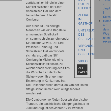
zurück, mitten hinein in einen
ROTEN
-
Konflikt zwischen der Stadt
STEIGE?
Jagd
Schwäbisch Hall und dem
im
ALLTAG
benachbarten Ritterstift
Schw
IM
Comburg.
Röme
GASTHOF
auf
Aus einer für uns heutige
dem
Menschen wie eine Bagatelle
UNTERSUCHUNG
Weg
anmutenden Streitigkeit
DES
nach
entspann sich ein zunehmender
ÜBERFALLS
Weiß
Strudel der Gewalt. Der Streit
VERGNÜGUNGEN
zwischen Comburg und
UND
Schwäbisch Hall entzündete
GESELLIGKEIT
sich daran, daß das Stift
Comburg in Michelfeld eine
VIDEO
Schankwirtschaft besaß, zu
welcher nach Meinung des Stifts
ALL
die Wirtschaft an der Roten
PAGES
Steige wegen ihrer geringen
Entfernung in Konkurrenz trat.
Die Haller beharrten darauf, daß an der Roten
Steige schon immer Wein ausgeschenkt
worden sei.
Die Comburger verfügten über würzburgische
Truppen, die das hällische Steigengasthaus im
Juni und August des Jahres 1749 zweimal