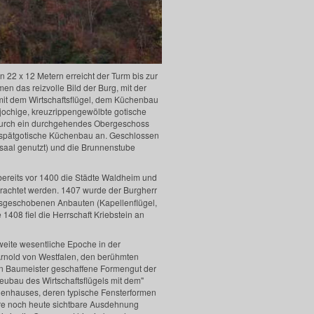
22 x 12 Metern erreicht der Turm bis zur
n das reizvolle Bild der Burg, mit der
it dem Wirtschaftsflügel, dem Küchenbau
ijochige, kreuzrippengewölbte gotische
 durch ein durchgehendes Obergeschoss
r spätgotische Küchenbau an. Geschlossen
gssaal genutzt) und die Brunnenstube
 bereits vor 1400 die Städte Waldheim und
rachtet werden. 1407 wurde der Burgherr
ausgeschobenen Anbauten (Kapellenflügel,
1408 fiel die Herrschaft Kriebstein an
eite wesentliche Epoche in der
 Arnold von Westfalen, den berühmten
n Baumeister geschaffene Formengut der
eubau des Wirtschaftsflügels mit dem"
enhauses, deren typische Fensterformen
hre noch heute sichtbare Ausdehnung