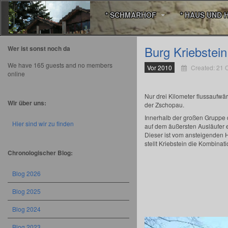
* SCHMARHOF
* HAUS UND 
Burg Kriebstein
Wer ist sonst noch da
We have 165 guests and no members
Vor 2010
Created: 21 
online
Nur drei Kilometer flussaufwär
Wir über uns:
der Zschopau.
Innerhalb der großen Gruppe d
Hier sind wir zu finden
auf dem äußersten Ausläufer 
Dieser ist vom ansteigenden H
stellt Kriebstein die Kombina
Chronologischer Blog:
Blog 2026
Blog 2025
Blog 2024
Blog 2023