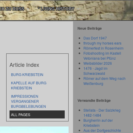
CH ZU ROSS
* LIVING HISTORY
Neue Beiträge
Das Dorf 1947
through my horses ears
Römerfest in Rosenheim
Fotoshooting im Kastell
Vetoniana bei Pfünz
Article Index
Weibsbilder 2026
1476 - Jagd im
Schwarzwald
BURG KRIEBSTEIN
Römer auf dem Weg nach
KAPELLE AUF BURG
Weißenburg
KRIEBSTEIN
IMPRESSIONEN
Verwandte Beiträge
VERGANGENER
BURGBELEBUNGEN
Stellata - Der Salzkrieg
ALL PAGES
1482-1484
Burgherrin auf der
Kriebstein
Aus der Dorfgeschichte