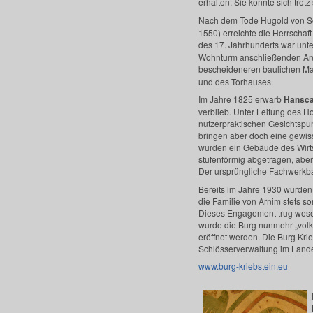
erhalten. Sie konnte sich tro
Nach dem Tode Hugold von Schl
1550) erreichte die Herrschaft
des 17. Jahrhunderts war unte
Wohnturm anschließenden Anb
bescheideneren baulichen 
und des Torhauses.
Im Jahre 1825 erwarb
Hansca
verblieb. Unter Leitung des 
nutzerpraktischen Gesichtspu
bringen aber doch eine gewis
wurden ein Gebäude des Wirts
stufenförmig abgetragen, abe
Der ursprüngliche Fachwerkba
Bereits im Jahre 1930 wurden 
die Familie von Arnim stets s
Dieses Engagement trug wesen
wurde die Burg nunmehr „vol
eröffnet werden. Die Burg Kri
Schlösserverwaltung im Lande
www.burg-kriebstein.eu