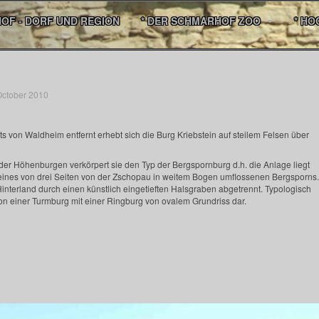
HOF - DORF UND REGION
* DER SCHMARHOF ZOO
* HO
October 2010
ts von Waldheim entfernt erhebt sich die Burg Kriebstein auf steilem Felsen über
er Höhenburgen verkörpert sie den Typ der Bergspornburg d.h. die Anlage liegt
eines von drei Seiten von der Zschopau in weitem Bogen umflossenen Bergsporns.
interland durch einen künstlich eingetieften Halsgraben abgetrennt. Typologisch
tion einer Turmburg mit einer Ringburg von ovalem Grundriss dar.