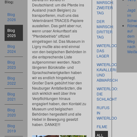
Blog:
MARSCH:
Deutschland: um die Pferde ins
-
ZWEITER
Ausland (nach Belgien) zu
Jagd
TAG
Blog
transportieren, muß uns das
im
2026
Veterinäramt TRACES-Papiere
Schw
DER
ausstellen. Das geht aber nur,
Röme
MARSCH:
Blog
wenn unser Ankunftsort als
auf
DRITTER
2025
"Pferdebetrieb" offiziell
dem
TAG
eingetragen ist. Das Museum in
Weg
WATERLOO:
Blog
Ligny mußte also erst einmal
nach
DAS
2024
von den belgischen Behörden in
Weiß
LAGER
die entsprechende Liste
Blog
aufgenommen werden. Nach
WATERLOO:
2023
längeren Bürokratie- und
KAVALLERIETRAINING
Sprachschwierigkeiten haben
UND
wir es endlich hingekriegt.
Blog
ABMARSCH
Großer Dank gebührt hier den
2022
Neuburger Amtstierärzten, die
WATERLOO:
sich wirklich weit über ihre
Blog
DIE
Verpflichtungen hinaus
2021
SCHLACHT
engagiert haben, den Kontakt zu
RUFUS
Museum und belgischen
Blog
IN
Behörden hergestellt und alle
2020
WATERLOO
Hebel in Bewegung gesetzt
haben. DANKE!!!
Blog
FILME
2019
ALL