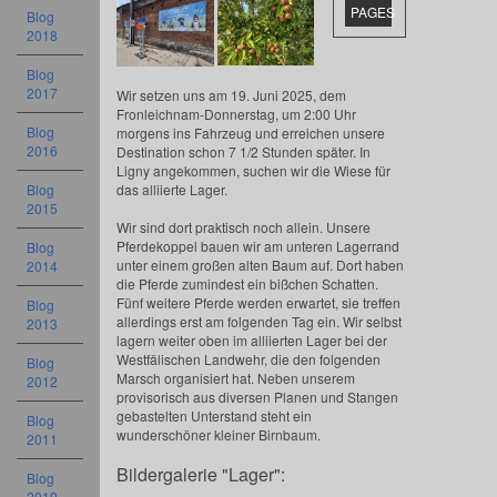
PAGES
Blog
2018
Blog
2017
Wir setzen uns am 19. Juni 2025, dem
Fronleichnam-Donnerstag, um 2:00 Uhr
Blog
morgens ins Fahrzeug und erreichen unsere
2016
Destination schon 7 1/2 Stunden später. In
Ligny angekommen, suchen wir die Wiese für
das alliierte Lager.
Blog
2015
Wir sind dort praktisch noch allein. Unsere
Pferdekoppel bauen wir am unteren Lagerrand
Blog
unter einem großen alten Baum auf. Dort haben
2014
die Pferde zumindest ein bißchen Schatten.
Fünf weitere Pferde werden erwartet, sie treffen
Blog
allerdings erst am folgenden Tag ein. Wir selbst
2013
lagern weiter oben im alliierten Lager bei der
Westfälischen Landwehr, die den folgenden
Blog
Marsch organisiert hat. Neben unserem
2012
provisorisch aus diversen Planen und Stangen
gebastelten Unterstand steht ein
Blog
wunderschöner kleiner Birnbaum.
2011
Bildergalerie "Lager":
Blog
2010