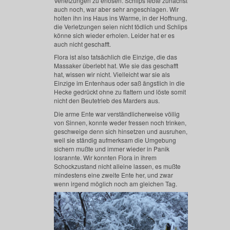
Verletzungen zu erlösen. Schlips lebte zunächst
auch noch, war aber sehr angeschlagen. Wir
holten ihn ins Haus ins Warme, in der Hoffnung,
die Verletzungen seien nicht tödlich und Schlips
könne sich wieder erholen. Leider hat er es
auch nicht geschafft.
Flora ist also tatsächlich die Einzige, die das
Massaker überlebt hat. Wie sie das geschafft
hat, wissen wir nicht. Vielleicht war sie als
Einzige im Entenhaus oder saß ängstlich in die
Hecke gedrückt ohne zu flattern und löste somit
nicht den Beutetrieb des Marders aus.
Die arme Ente war verständlicherweise völlig
von Sinnen, konnte weder fressen noch trinken,
geschweige denn sich hinsetzen und ausruhen,
weil sie ständig aufmerksam die Umgebung
sichern mußte und immer wieder in Panik
losrannte. Wir konnten Flora in ihrem
Schockzustand nicht alleine lassen, es mußte
mindestens eine zweite Ente her, und zwar
wenn irgend möglich noch am gleichen Tag.