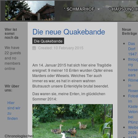
* SCHMARHOF
* HAUS UND 
Die neue Quakebande
Wer ist
Neue
sonst
Beiträge
noch da
Die Quakebande
Das
We have
Created: 10 February 2015
Dorf
22 guests
1947
and no
throu
members
my
Am 14. Januar 2015 hat sich hier eine Tragödie
online
horse
ereignet: 9 meiner 10 Enten wurden Opfer eines
ears
Marders oder Wiesels. Welches Tier auch
Römer
immer es war, es hat in einem wahren
in
Wir über
Blutrausch unsere Entenidylle brutal beendet.
uns:
Rose
Das waren sie, meine Enten, im glücklichen
Fotos
Sommer 2014:
im
Hier
Kastel
sind wir
Veton
zu
bei
finden
Pfünz
Weibs
2026
Chronologischer
1476