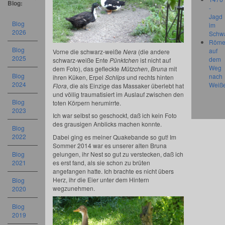
Blog:
-
Jagd
Blog
im
2026
Schw
Röme
Blog
auf
Vorne die schwarz-weiße
Nera
(die andere
2025
dem
schwarz-weiße Ente
Pünktchen
ist nicht auf
Weg
dem Foto), das gefleckte
Mützchen
,
Bruna
mit
Blog
nach
ihren Küken, Erpel
Schlips
und rechts hinten
2024
Weiß
Flora
, die als Einzige das Massaker überlebt hat
und völlig traumatisiert im Auslauf zwischen den
Blog
toten Körpern herumirrte.
2023
Ich war selbst so geschockt, daß ich kein Foto
des grausigen Anblicks machen konnte.
Blog
2022
Dabei ging es meiner Quakebande so gut! Im
Sommer 2014 war es unserer alten Bruna
gelungen, ihr Nest so gut zu verstecken, daß ich
Blog
es erst fand, als sie schon zu brüten
2021
angefangen hatte. Ich brachte es nicht übers
Herz, ihr die Eier unter dem Hintern
Blog
wegzunehmen.
2020
Blog
2019