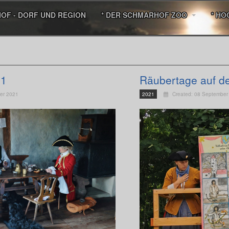
HOF - DORF UND REGION
* DER SCHMARHOF ZOO
* HO
71
Räubertage auf d
er 2021
2021
Created: 08 September