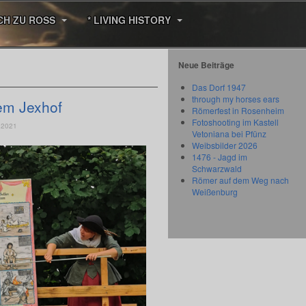
CH ZU ROSS
* LIVING HISTORY
Neue Beiträge
Das Dorf 1947
through my horses ears
em Jexhof
Römerfest in Rosenheim
Fotoshooting im Kastell
 2021
Vetoniana bei Pfünz
Weibsbilder 2026
1476 - Jagd im
Schwarzwald
Römer auf dem Weg nach
Weißenburg