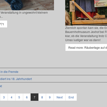
 Veranstaltung in ungewohnt kleinem
...
771
Ziemlich spontan kam sie, die 
Bauernhofmuseum Jexhof bei Fürs
klar, ob die Veranstaltung trotz 
Umso lustiger war es dann!
Read more: Räubertage auf 
 in die Fremde
ert ins 18. Jahrhundert
kt
3
4
5
6
7
8
9
Next
End