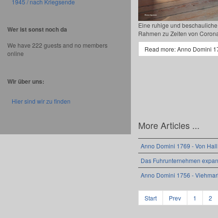
1945 / nach Kriegsende
Eine ruhige und beschauliche
Wer ist sonst noch da
Rahmen zu Zeiten von Corona
We have 222 guests and no members
Read more: Anno Domini 1
online
Wir über uns:
Hier sind wir zu finden
More Articles ...
Anno Domini 1769 - Von Hall
Das Fuhrunternehmen expandi
Anno Domini 1756 - Viehmar
Start
Prev
1
2