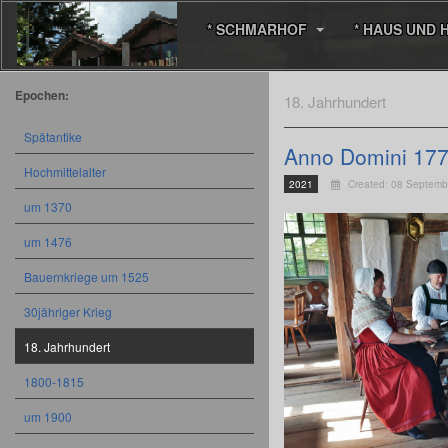
* SCHMARHOF
* HAUS UND 
Epochen:
18. Jahrhundert
Spätantike
Anno Domini 17
Hochmittelalter
2021
Created: 08 Septemb
um 1370
um 1476
Bauernkriege um 1525
30jähriger Krieg
18. Jahrhundert
1800-1815
um 1900