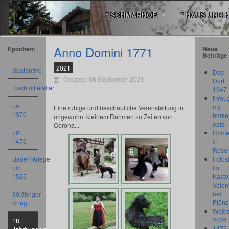
* SCHMARHOF
* HAUS UND 
Anno Domini 1771
Epochen:
Neue
Beiträge
2021
Spätantike
Das
Created: 08 September 2021
Dorf
Hochmittelalter
1947
throu
um
my
Eine ruhige und beschauliche Veranstaltung in
1370
horse
ungewohnt kleinem Rahmen zu Zeiten von
ears
Corona...
um
Römer
1476
in
Rose
Bauernkriege
Fotos
um
im
1525
Kastel
Veton
bei
30jähriger
Pfünz
Krieg
Weibs
2026
18.
1476