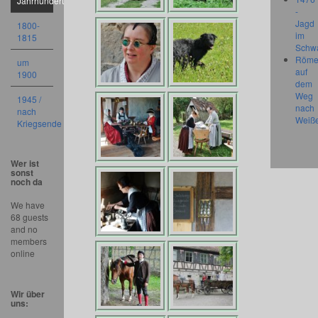
Jahrhundert
-
Jagd
1800-
im
1815
Schw
Röme
um
auf
1900
dem
Weg
1945 /
nach
nach
Weiß
Kriegsende
Wer ist
sonst
noch da
We have
68 guests
and no
members
online
Wir über
uns: